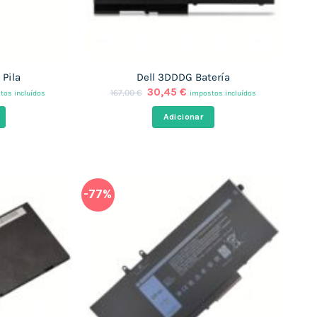
Pila
Dell 3DDDG Batería
O
O
30,45
€
167,00
€
tos incluídos
impostos incluídos
o
preço
preço
l
original
atual
Adicionar
era:
é:
 €.
167,00 €.
30,45 €.
-77%