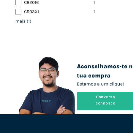
CR2016
1
CS03XL
1
mais
(
1
)
Aconselhamos-te n
tua compra
Estamos a um clique!
Conversa
connosco