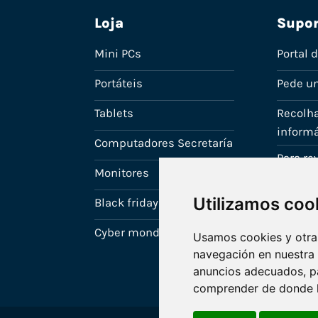
Loja
Supor
Mini PCs
Portal 
Portáteis
Pede u
Tablets
Recolha
informá
Computadores Secretaría
Para r
Monitores
A tua c
Utilizamos coo
Black friday
Cyber monday
Usamos cookies y otras
navegación en nuestra
anuncios adecuados, pa
comprender de donde ll