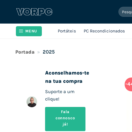
Skip
Pesqui
to
por:
content
Portáteis
PC Recondicionados
MENU
Portada
»
2025
Aconselhamos-te
na tua compra
-4
Suporte a um
clique!
Fala
connosco
já!