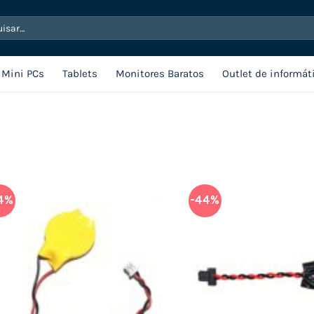
sar
Mini PCs
Tablets
Monitores Baratos
Outlet de informát
4%
-44%