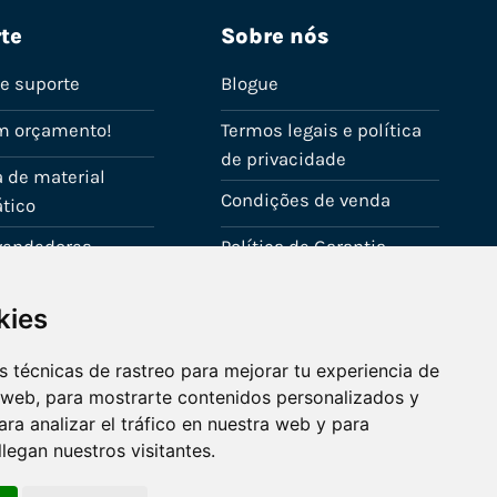
te
Sobre nós
de suporte
Blogue
m orçamento!
Termos legais e política
de privacidade
 de material
Condições de venda
tico
evendedores
Política de Garantia
onta
Política de utilização de
kies
cookies
Fale connosco
 técnicas de rastreo para mejorar tu experiencia de
 web, para mostrarte contenidos personalizados y
ra analizar el tráfico en nuestra web y para
egan nuestros visitantes.