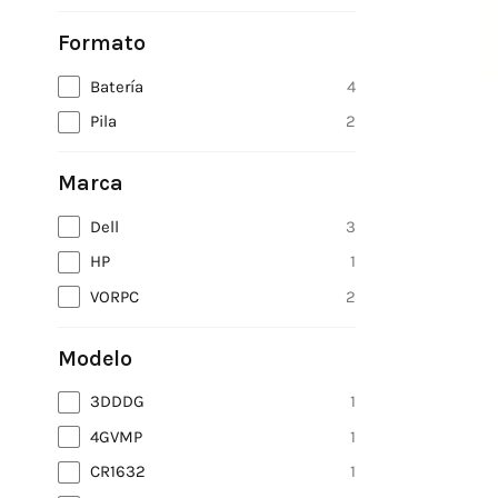
Formato
Batería
4
Pila
2
Marca
Dell
3
HP
1
VORPC
2
Modelo
3DDDG
1
4GVMP
1
CR1632
1