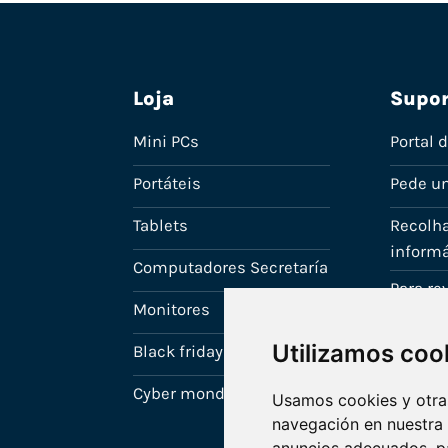
Loja
Supor
Mini PCs
Portal 
Portáteis
Pede u
Tablets
Recolha
informá
Computadores Secretaría
Para r
Monitores
A tua c
Utilizamos coo
Black friday
Cyber monday
Usamos cookies y otras
navegación en nuestra