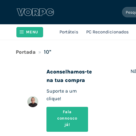
Skip
Pesqui
to
por:
content
Portáteis
PC Recondicionados
MENU
Portada
»
10"
Nã
Aconselhamos-te
na tua compra
Suporte a um
clique!
Fala
connosco
já!