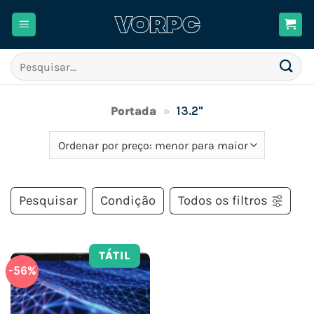
Skip
to
content
Pesquisar
por:
Portada
»
13.2"
Pesquisar
Condição
Todos os filtros
TÁTIL
-56%