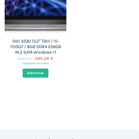
Dell 3330 13.2″ Tátil / i5-
1155G7 / 8GB DDR4 256GB
M.2 SATA Windows 11
O
O
385,26
€
884,35
€
preço
preço
impostos incluídos
original
atual
era:
é:
Adicionar
884,35 €.
385,26 €.