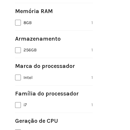
Memória RAM
8GB
1
Armazenamento
256GB
1
Marca do processador
Intel
1
Família do processador
i7
1
Geração de CPU