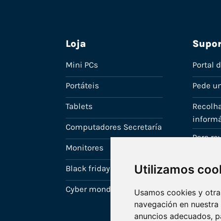
Loja
Supor
Mini PCs
Portal 
Portáteis
Pede u
Tablets
Recolha
informá
Computadores Secretaría
Para r
Monitores
A tua c
Utilizamos coo
Black friday
Cyber monday
Usamos cookies y otras
navegación en nuestra
anuncios adecuados, pa