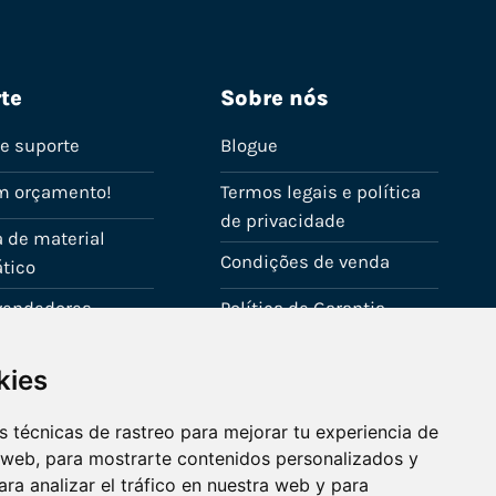
te
Sobre nós
de suporte
Blogue
m orçamento!
Termos legais e política
de privacidade
 de material
Condições de venda
tico
evendedores
Política de Garantia
onta
Política de utilização de
kies
cookies
Fale connosco
 técnicas de rastreo para mejorar tu experiencia de
 web, para mostrarte contenidos personalizados y
ra analizar el tráfico en nuestra web y para