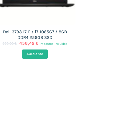
Dell 3793 17.1″ / i7-1065G7 / 8GB
DDR4 256GB SSD
O
O
456,42
€
999,00
€
impostos incluídos
preço
preço
original
atual
Adicionar
era:
é:
999,00 €.
456,42 €.