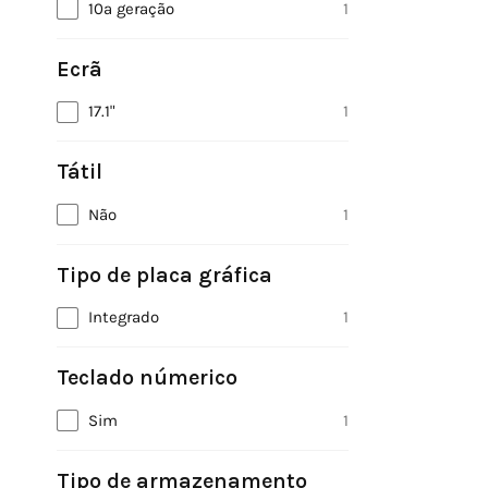
10ª geração
1
Ecrã
17.1"
1
Tátil
Não
1
Tipo de placa gráfica
Integrado
1
Teclado númerico
Sim
1
Tipo de armazenamento