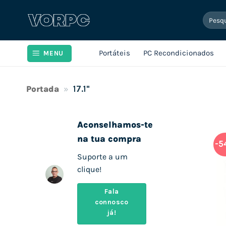
Skip
Pesqui
to
por:
content
Portáteis
PC Recondicionados
MENU
Portada
»
17.1"
Aconselhamos-te
na tua compra
-5
Suporte a um
clique!
Fala
connosco
já!