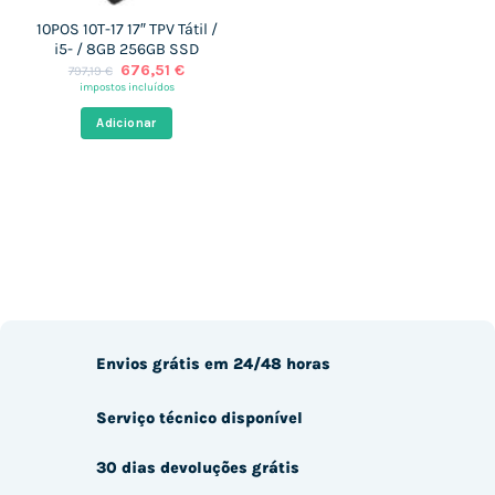
10POS 10T-17 17″ TPV Tátil /
i5- / 8GB 256GB SSD
O
O
676,51
€
797,19
€
preço
preço
impostos incluídos
original
atual
era:
é:
Adicionar
797,19 €.
676,51 €.
Envios grátis em 24/48 horas
Serviço técnico disponível
30 dias devoluções grátis