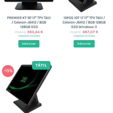
PREMIER KT-97 17″ TPV Tátil
10POS 10T-17 17″ TPV Tátil /
/ Celeron-J6412 / 8GB
Celeron-J6412 / 8GB 128GB
128GB SSD
SSD Windows 11
O
O
O
O
563,44
€
667,07
€
773,04
€
793,81
€
preço
preço
preço
preço
impostos incluídos
impostos incluídos
original
atual
original
atual
era:
é:
era:
é:
Adicionar
Adicionar
773,04 €.
563,44 €.
793,81 €.
667,07 €
TÁTIL
-15%