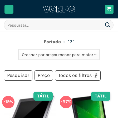
Skip
to
content
Pesquisar
por:
Portada
»
17"
Pesquisar
Preço
Todos os filtros
TÁTIL
TÁTIL
-19%
-37%