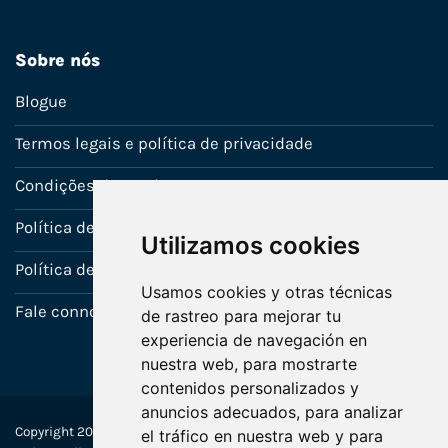
Sobre nós
Blogue
Termos legais e política de privacidade
Condições de venda
Política de Garantia
Utilizamos cookies
Política de utilização de cookies
Usamos cookies y otras técnicas
Fale connosco
de rastreo para mejorar tu
experiencia de navegación en
nuestra web, para mostrarte
contenidos personalizados y
anuncios adecuados, para analizar
Copyright 2022-2025 © Ecosistemas Informáticos España SL –
el tráfico en nuestra web y para