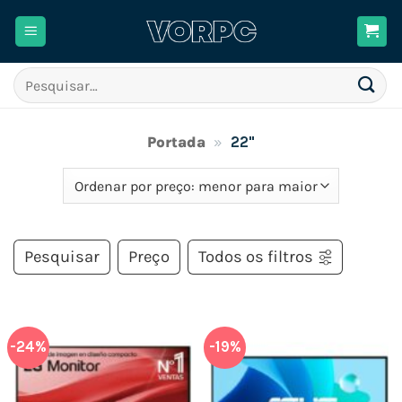
Skip
to
content
Pesquisar
por:
Portada
»
22"
Pesquisar
Preço
Todos os filtros
-24%
-19%