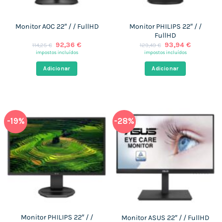
Monitor PHILIPS 22″ / /
Monitor AOC 22″ / / FullHD
FullHD
O
O
O
O
92,36
€
93,94
€
114,25
€
129,49
€
preço
preço
preço
preço
impostos incluídos
impostos incluídos
original
atual
original
atual
era:
é:
era:
é:
Adicionar
Adicionar
114,25 €.
92,36 €.
129,49 €.
93,94 €.
-19%
-28%
Monitor PHILIPS 22″ / /
Monitor ASUS 22″ / / FullHD