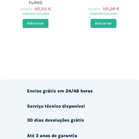
FullHD
O
O
O
O
95,53
€
101,26
€
117,50
€
141,38
€
preço
preço
preço
preço
impostos incluídos
impostos incluídos
original
atual
original
atual
era:
é:
era:
é:
Adicionar
Adicionar
117,50 €.
95,53 €.
141,38 €.
101,26 €.
Envios grátis em 24/48 horas
Serviço técnico disponível
30 dias devoluções grátis
Até 3 anos de garantia