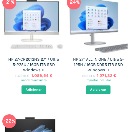
-21%
-24%
HP 27-CR2013NS 27″ / Ultra
HP 27″ ALL IN ONE / Ultra 5-
5-225U / 16GB 1TB SSD
125H / 16GB DDR5 1TB SSD
Windows 11
Windows 11
O
O
O
O
1.089,64
€
1.271,32
€
1.379,19
€
1.669,14
€
preço
preço
preço
preço
impostos incluídos
impostos incluídos
original
atual
original
atual
era:
é:
era:
é:
Adicionar
Adicionar
1.379,19 €.
1.089,64 €.
1.669,14 €.
1.271,32
-22%