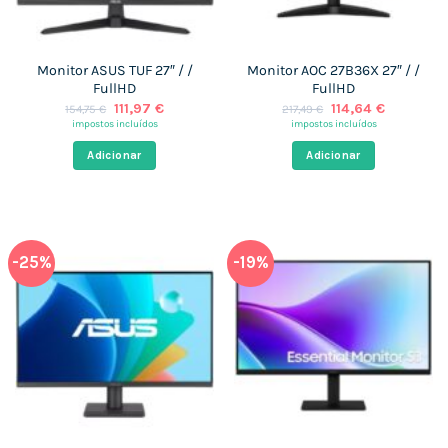
Monitor ASUS TUF 27″ / /
Monitor AOC 27B36X 27″ / /
FullHD
FullHD
O
O
O
O
111,97
€
114,64
€
154,75
€
217,49
€
preço
preço
preço
preço
impostos incluídos
impostos incluídos
original
atual
original
atual
era:
é:
era:
é:
Adicionar
Adicionar
154,75 €.
111,97 €.
217,49 €.
114,64 €.
-25%
-19%