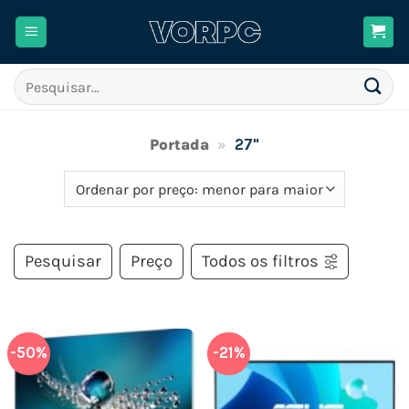
Skip
to
content
Pesquisar
por:
Portada
»
27"
Pesquisar
Preço
Todos os filtros
-50%
-21%