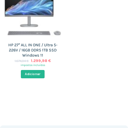
HP 27″ ALL IN ONE / Ultra 5-
226V / 16GB DDR5 1TB SSD
Windows 11
O
O
1.299,98
€
1.674,04
€
preço
preço
impostos incluídos
original
atual
era:
é:
Adicionar
1.674,04 €.
1.299,98 €.