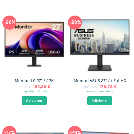
-26%
-29%
Monitor LG 27″ / / 2K
Monitor ASUS 27″ / / FullHD
O
O
O
O
162,39
€
179,73
€
219,37
€
252,29
€
preço
preço
preço
preço
impostos incluídos
impostos incluídos
original
atual
original
atual
era:
é:
era:
é:
Adicionar
Adicionar
219,37 €.
162,39 €.
252,29 €.
179,73 €
-17%
-29%