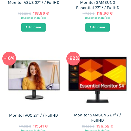
Monitor SAMSUNG
Monitor ASUS 27″ / / FullHD
Essential 27″ / / FullHD
O
O
O
O
118,86
€
118,96
€
158,89
€
147,60
€
preço
preço
preço
preço
impostos incluídos
impostos incluídos
original
atual
original
atual
era:
é:
era:
é:
Adicionar
Adicionar
158,89 €.
118,86 €.
147,60 €.
118,96 €.
-16%
-29%
Monitor SAMSUNG 27″ / /
Monitor AOC 27″ / / FullHD
FullHD
O
O
O
O
119,41
€
138,52
€
141,58
€
194,06
€
preço
preço
preço
preço
impostos incluídos
impostos incluídos