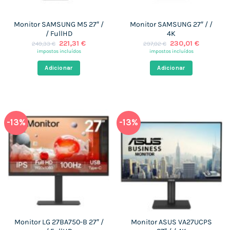
Monitor SAMSUNG M5 27″ /
Monitor SAMSUNG 27″ / /
/ FullHD
4K
O
O
O
O
221,31
€
230,01
€
249,33
€
297,02
€
preço
preço
preço
preço
impostos incluídos
impostos incluídos
original
atual
original
atual
era:
é:
era:
é:
Adicionar
Adicionar
249,33 €.
221,31 €.
297,02 €.
230,01 €
-13%
-13%
Monitor LG 27BA750-B 27″ /
Monitor ASUS VA27UCPS