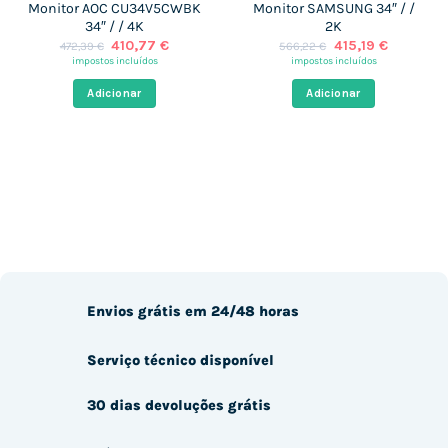
Monitor AOC CU34V5CWBK
Monitor SAMSUNG 34″ / /
34″ / / 4K
2K
O
O
O
O
410,77
€
415,19
€
472,39
€
566,22
€
preço
preço
preço
preço
impostos incluídos
impostos incluídos
original
atual
original
atual
era:
é:
era:
é:
Adicionar
Adicionar
472,39 €.
410,77 €.
566,22 €.
415,19 €.
Envios grátis em 24/48 horas
Serviço técnico disponível
30 dias devoluções grátis