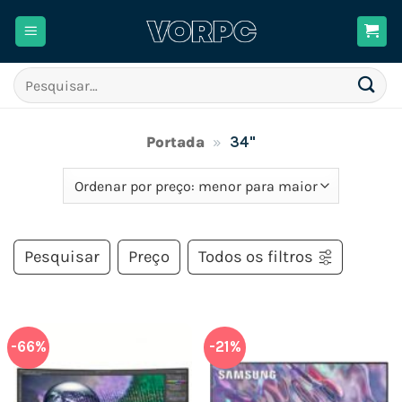
Skip
to
content
Pesquisar
por:
Portada
»
34"
Pesquisar
Preço
Todos os filtros
-66%
-21%