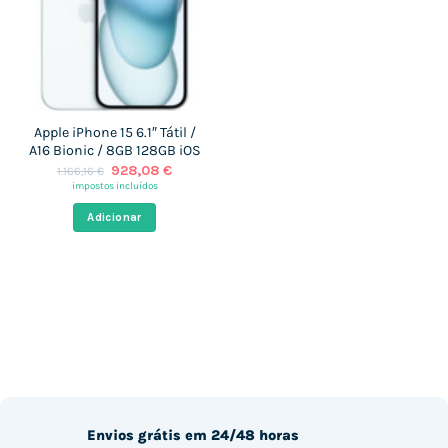
Apple iPhone 15 6.1″ Tátil /
A16 Bionic / 8GB 128GB iOS
O
O
928,08
€
1.166,16
€
preço
preço
impostos incluídos
original
atual
era:
é:
Adicionar
1.166,16 €.
928,08 €.
Envios grátis em 24/48 horas