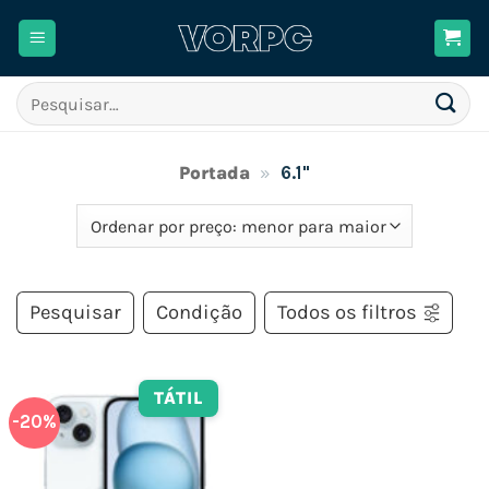
Skip
to
content
Pesquisar
por:
Portada
»
6.1"
Pesquisar
Condição
Todos os filtros
TÁTIL
-20%