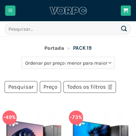
Skip
to
content
Pesquisar
por:
Portada
»
PACK 19
Pesquisar
Preço
Todos os filtros
-49%
-73%