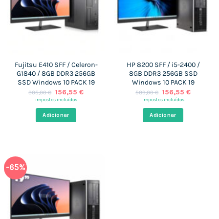
Fujitsu E410 SFF / Celeron-
HP 8200 SFF / i5-2400 /
G1840 / 8GB DDR3 256GB
8GB DDR3 256GB SSD
SSD Windows 10 PACK 19
Windows 10 PACK 19
O
O
O
O
156,55
€
156,55
€
305,00
€
589,00
€
preço
preço
preço
preço
impostos incluídos
impostos incluídos
original
atual
original
atual
era:
é:
era:
é:
Adicionar
Adicionar
305,00 €.
156,55 €.
589,00 €.
156,55 €
-65%