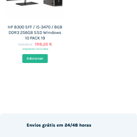
HP 8300 SFF / i5-3470 / 8GB
DDR3 256GB SSD Windows
10 PACK 19
O
O
198,22
€
562,00
€
preço
preço
impostos incluídos
original
atual
era:
é:
Adicionar
562,00 €.
198,22 €.
Envios grátis em 24/48 horas