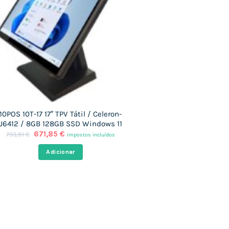
10POS 10T-17 17″ TPV Tátil / Celeron-
J6412 / 8GB 128GB SSD Windows 11
O
O
671,85
€
793,81
€
impostos incluídos
preço
preço
original
atual
Adicionar
era:
é:
793,81 €.
671,85 €.