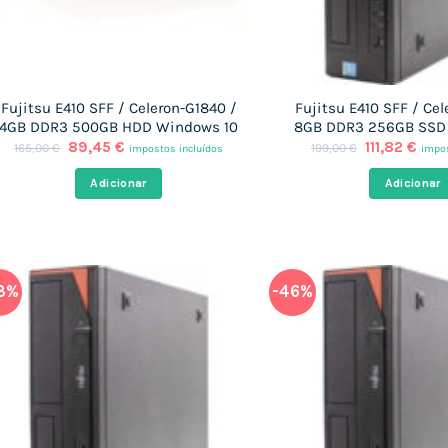
Fujitsu E410 SFF / Celeron-G1840 /
Fujitsu E410 SFF / Cel
4GB DDR3 500GB HDD Windows 10
8GB DDR3 256GB SSD
O
O
O
O
89,45
€
111,82
€
165,00
€
199,00
€
impostos incluídos
impos
preço
preço
preço
preç
original
atual
original
atua
Adicionar
Adicionar
era:
é:
era:
é:
165,00 €.
89,45 €.
199,00 €.
111,8
3%
-46%