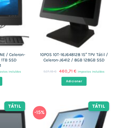
NE / Celeron-
10POS 10T-16J648128 15″ TPV Tátil /
 1TB SSD
Celeron-J6412 / 8GB 128GB SSD
1
O
O
460,71
€
527,18
€
ostos incluídos
impostos incluídos
ço
preço
preço
al
original
atual
Adicionar
era:
é:
,45 €.
527,18 €.
460,71 €.
TÁTIL
TÁTIL
-15%