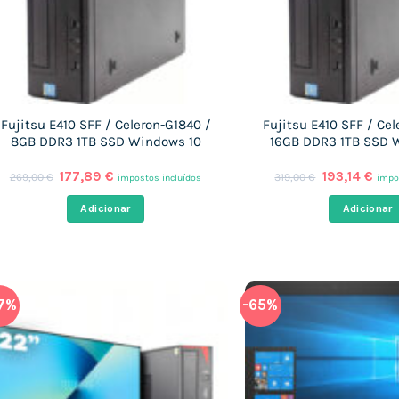
Fujitsu E410 SFF / Celeron-G1840 /
Fujitsu E410 SFF / Cel
8GB DDR3 1TB SSD Windows 10
16GB DDR3 1TB SSD 
O
O
O
O
177,89
€
193,14
€
269,00
€
319,00
€
impostos incluídos
impo
preço
preço
preço
pre
original
atual
original
atua
Adicionar
Adicionar
era:
é:
era:
é:
269,00 €.
177,89 €.
319,00 €.
193,
7%
-65%