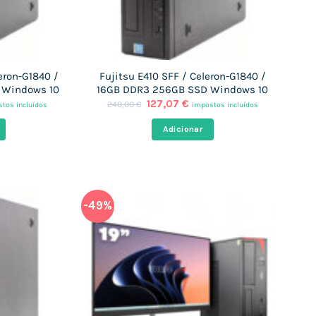
eron-G1840 /
Fujitsu E410 SFF / Celeron-G1840 /
 Windows 10
16GB DDR3 256GB SSD Windows 10
O
O
127,07
€
240,00
€
tos incluídos
impostos incluídos
o
preço
preço
l
original
atual
Adicionar
era:
é:
2 €.
240,00 €.
127,07 €.
-49%