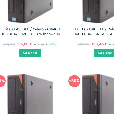
Fujitsu E410 SFF / Celeron-G1840 /
Fujitsu E410 SFF / Cel
8GB DDR3 512GB SSD Windows 10
16GB DDR3 512GB SSD
O
O
O
O
135,20
€
150,45
€
237,00
€
277,00
€
impostos incluídos
impo
preço
preço
preço
pre
original
atual
original
atu
Adicionar
Adicionar
era:
é:
era:
é:
237,00 €.
135,20 €.
277,00 €.
150
4%
-39%