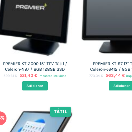
PREMIER KT-2000 15″ TPV Tátil /
PREMIER KT-97 17″ T
Celeron-N97 / 8GB 128GB SSD
Celeron-J6412 / 8GB
O
O
O
O
521,40
€
563,44
€
599,61
€
773,04
€
impostos incluídos
imp
preço
preço
preço
pre
original
atual
original
atu
Adicionar
Adicionar
era:
é:
era:
é:
599,61 €.
521,40 €.
773,04 €.
563
TÁTIL
5%