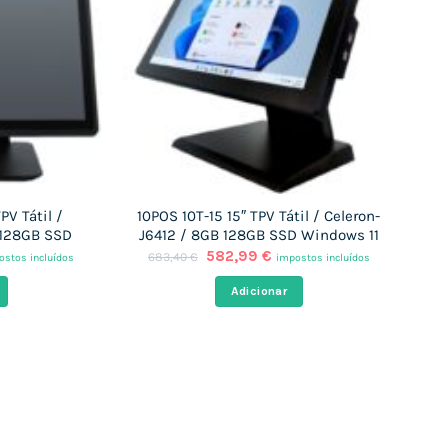
PV Tátil /
10POS 10T-15 15″ TPV Tátil / Celeron-
 128GB SSD
J6412 / 8GB 128GB SSD Windows 11
O
O
582,99
€
683,40
€
ostos incluídos
impostos incluídos
ço
preço
preço
al
original
atual
Adicionar
era:
é:
,44 €.
683,40 €.
582,99 €.