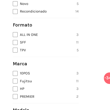
Novo
5
Recondicionado
14
Formato
ALL IN ONE
3
SFF
11
TPV
5
Marca
10POS
3
-3
Fujitsu
11
HP
3
PREMIER
2