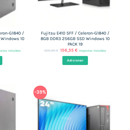
eron-G1840 /
Fujitsu E410 SFF / Celeron-G1840 /
 Windows 10
8GB DDR3 256GB SSD Windows 10
PACK 19
O
O
156,55
€
305,00
€
stos incluídos
impostos incluídos
ço
preço
preço
al
original
atual
Adicionar
era:
é:
,45 €.
305,00 €.
156,55 €.
-39%