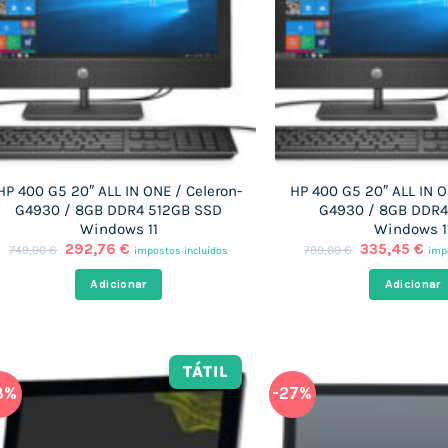
HP 400 G5 20″ ALL IN ONE / Celeron-
HP 400 G5 20″ ALL IN O
G4930 / 8GB DDR4 512GB SSD
G4930 / 8GB DDR4
Windows 11
Windows 1
O
O
O
O
292,76
€
335,45
€
749,00
€
799,00
€
impostos incluídos
imp
preço
preço
preço
pre
original
atual
original
atu
Adicionar
Adicionar
era:
é:
era:
é:
749,00 €.
292,76 €.
799,00 €.
335
TÁTIL
3%
-27%