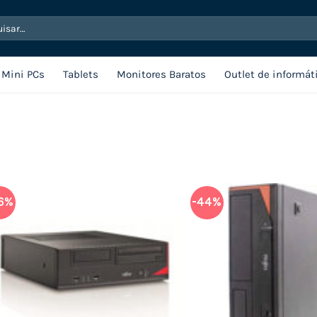
sar
Mini PCs
Tablets
Monitores Baratos
Outlet de informát
6%
-44%