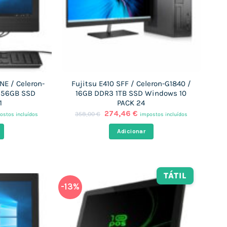
NE / Celeron-
Fujitsu E410 SFF / Celeron-G1840 /
256GB SSD
16GB DDR3 1TB SSD Windows 10
1
PACK 24
O
O
274,46
€
358,00
€
ostos incluídos
impostos incluídos
ço
preço
preço
al
original
atual
Adicionar
era:
é:
,95 €.
358,00 €.
274,46 €.
TÁTIL
-13%