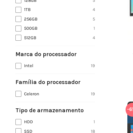
128GB
5
1TB
4
256GB
5
500GB
1
512GB
4
Marca do processador
Intel
19
Família do processador
Celeron
19
-6
Tipo de armazenamento
HDD
1
SSD
18