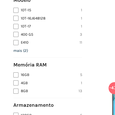
Modelo
10T-15
1
10T-16J648128
1
10T-17
1
400 G5
3
E410
11
mais
(
2
)
Memória RAM
16GB
5
4GB
1
-4
8GB
13
Armazenamento