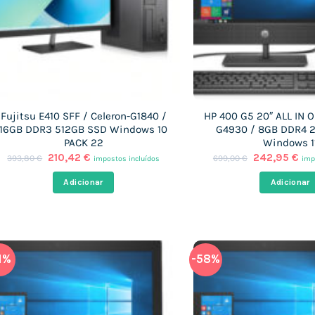
Fujitsu E410 SFF / Celeron-G1840 /
HP 400 G5 20″ ALL IN O
16GB DDR3 512GB SSD Windows 10
G4930 / 8GB DDR4 
PACK 22
Windows 1
O
O
O
O
210,42
€
242,95
€
393,80
€
699,00
€
impostos incluídos
imp
preço
preço
preço
pre
original
atual
original
atu
Adicionar
Adicionar
era:
é:
era:
é:
393,80 €.
210,42 €.
699,00 €.
242
1%
-58%