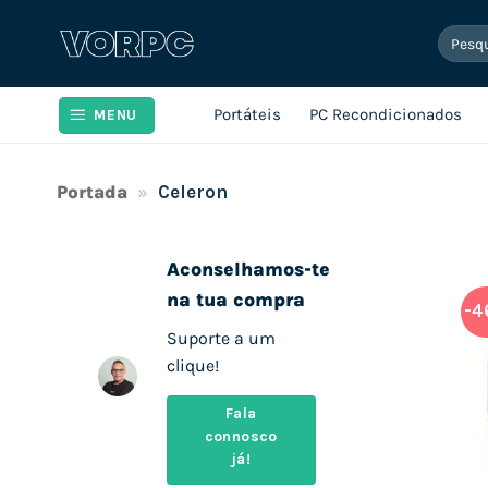
Skip
Pesqui
to
por:
content
Portáteis
PC Recondicionados
MENU
Portada
»
Celeron
Aconselhamos-te
na tua compra
-4
Suporte a um
clique!
Fala
connosco
já!