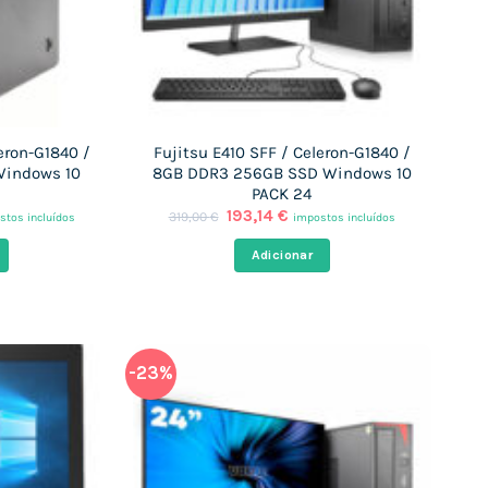
eron-G1840 /
Fujitsu E410 SFF / Celeron-G1840 /
Windows 10
8GB DDR3 256GB SSD Windows 10
PACK 24
O
O
193,14
€
319,00
€
stos incluídos
impostos incluídos
ço
preço
preço
l
original
atual
Adicionar
era:
é:
14 €.
319,00 €.
193,14 €.
-23%