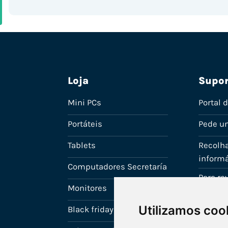
Loja
Supor
Mini PCs
Portal 
Portáteis
Pede u
Tablets
Recolha
informá
Computadores Secretaría
Para r
Monitores
A tua c
Utilizamos coo
Black friday