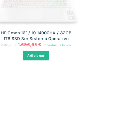
HP Omen 16″ / i9-14900HX / 32GB
1TB SSD Sin Sistema Operativo
O
O
1.696,65
€
2.112,31
€
impostos incluídos
preço
preço
original
atual
Adicionar
era:
é:
2.112,31 €.
1.696,65 €.