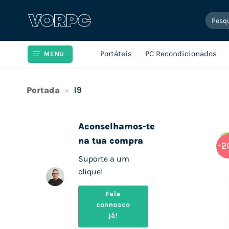
Skip
Pesqui
to
por:
content
Portáteis
PC Recondicionados
MENU
Portada
»
i9
Aconselhamos-te
na tua compra
-2
Suporte a um
clique!
Fala
connosco
já!