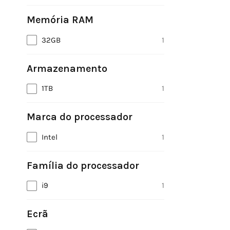
Memória RAM
32GB
1
Armazenamento
1TB
1
Marca do processador
Intel
1
Família do processador
i9
1
Ecrã