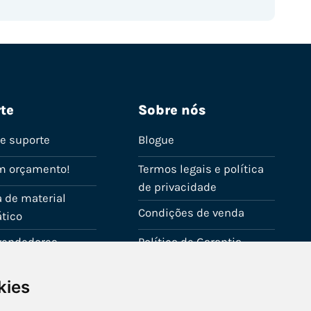
te
Sobre nós
de suporte
Blogue
m orçamento!
Termos legais e política
de privacidade
 de material
Condições de venda
tico
evendedores
Política de Garantia
onta
Política de utilização de
kies
cookies