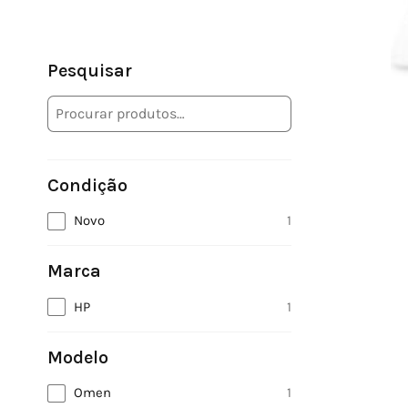
Pesquisar
Condição
Novo
1
Marca
HP
1
Modelo
Omen
1