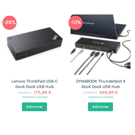
-28%
-10%
Lenovo ThinkPad USB-C
DYNABOOK Thunderbolt 4
Dock Dock USB Hub
Dock Dock USB Hub
O
O
O
O
175,86
€
236,85
€
244,00
€
264,00
€
preço
preço
preço
preço
impostos incluídos
impostos incluídos
original
atual
original
atual
era:
é:
era:
é:
Adicionar
Adicionar
244,00 €.
175,86 €.
264,00 €.
236,85 €