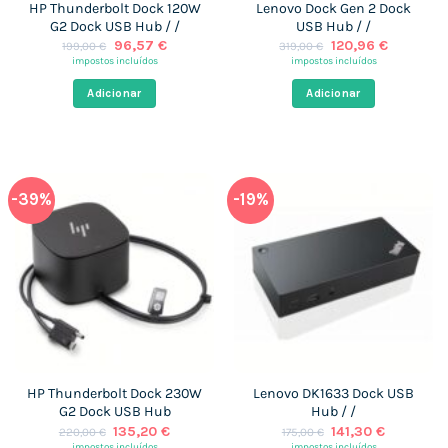
HP Thunderbolt Dock 120W
Lenovo Dock Gen 2 Dock
G2 Dock USB Hub / /
USB Hub / /
O
O
O
O
96,57
€
120,96
€
199,00
€
319,00
€
preço
preço
preço
preço
impostos incluídos
impostos incluídos
original
atual
original
atual
era:
é:
era:
é:
Adicionar
Adicionar
199,00 €.
96,57 €.
319,00 €.
120,96 €.
-39%
-19%
HP Thunderbolt Dock 230W
Lenovo DK1633 Dock USB
G2 Dock USB Hub
Hub / /
O
O
O
O
135,20
€
141,30
€
220,00
€
175,00
€
preço
preço
preço
preço
impostos incluídos
impostos incluídos