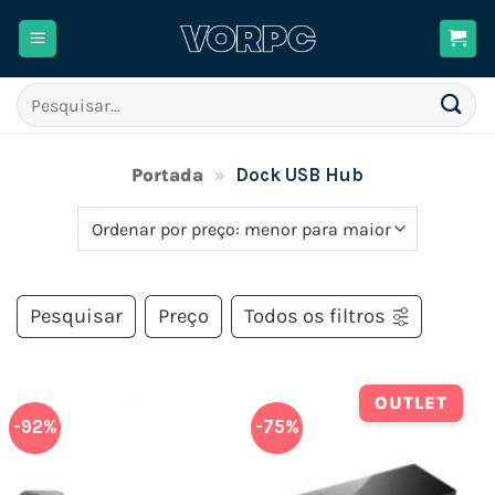
Skip
to
content
Pesquisar
por:
Portada
»
Dock USB Hub
Pesquisar
Preço
Todos os filtros
OUTLET
-92%
-75%