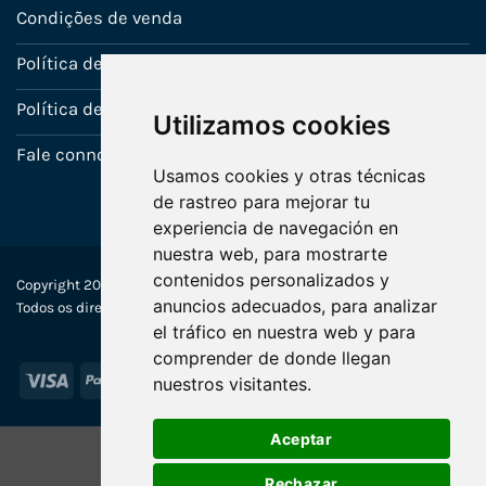
Condições de venda
Política de Garantia
Política de utilização de cookies
Utilizamos cookies
Fale connosco
Usamos cookies y otras técnicas
de rastreo para mejorar tu
experiencia de navegación en
nuestra web, para mostrarte
contenidos personalizados y
Copyright 2022-2025 © Ecosistemas Informáticos España SL –
anuncios adecuados, para analizar
Todos os direitos reservados
el tráfico en nuestra web y para
comprender de donde llegan
Visa
PayPal
Stripe
MasterCard
nuestros visitantes.
Aceptar
Rechazar