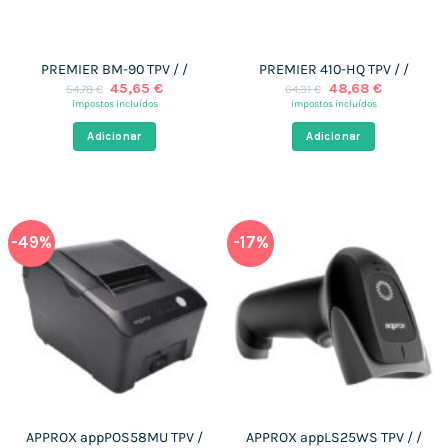
PREMIER BM-90 TPV / /
PREMIER 410-HQ TPV / /
O
O
O
O
45,65
€
48,68
€
54,78
€
64,31
€
preço
preço
preço
preço
impostos incluídos
impostos incluídos
original
atual
original
atual
era:
é:
era:
é:
Adicionar
Adicionar
54,78 €.
45,65 €.
64,31 €.
48,68 €.
-49%
-17%
APPROX appPOS58MU TPV /
APPROX appLS25WS TPV / /