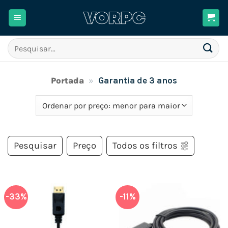
Skip
to
content
Pesquisar
por:
Portada
»
Garantia de 3 anos
Pesquisar
Preço
Todos os filtros
-33%
-11%