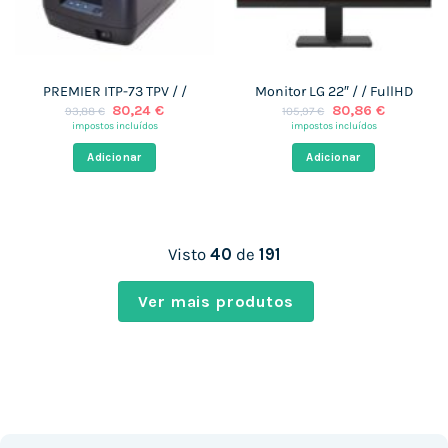
PREMIER ITP-73 TPV / /
Monitor LG 22″ / / FullHD
O
O
O
O
80,24
€
80,86
€
93,88
€
105,97
€
preço
preço
preço
preço
impostos incluídos
impostos incluídos
original
atual
original
atual
era:
é:
era:
é:
Adicionar
Adicionar
93,88 €.
80,24 €.
105,97 €.
80,86 €.
Visto
40
de
191
Ver mais produtos