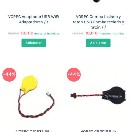
VORPC Adaptador USB WiFi
VORPC Combo teclado y
Adaptadores / /
raton USB Combo teclado y
ratón / /
O
O
O
O
10,11
€
10,11
€
19,99
€
19,95
€
impostos incluídos
impostos incluídos
preço
preço
preço
preço
original
atual
original
atual
Adicionar
Adicionar
era:
é:
era:
é:
19,99 €.
10,11 €.
19,95 €.
10,11 €.
-44%
-44%
VORPC CR1632 Pila
VORPC CR2016 Pila