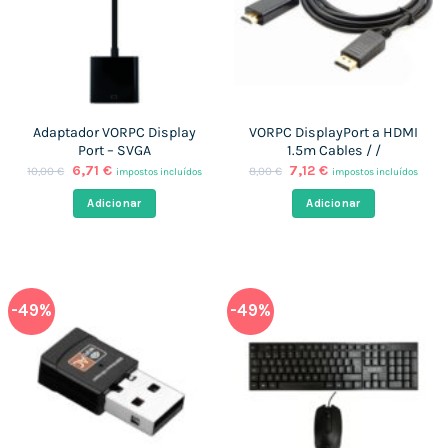
Adaptador VORPC Display
VORPC DisplayPort a HDMI
Port – SVGA
1.5m Cables / /
O
O
O
O
6,71
€
7,12
€
10,00
€
8,00
€
impostos incluídos
impostos incluídos
preço
preço
preço
preço
original
atual
original
atual
Adicionar
Adicionar
era:
é:
era:
é:
10,00 €.
6,71 €.
8,00 €.
7,12 €.
-49%
-49%