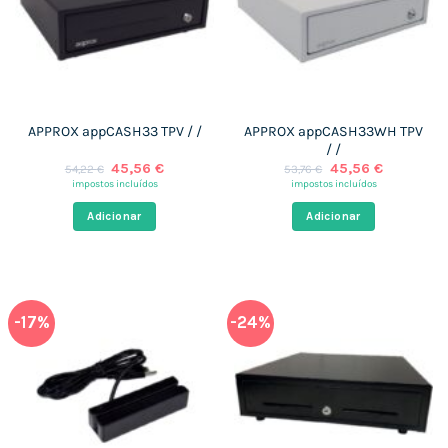
APPROX appCASH33WH TPV
APPROX appCASH33 TPV / /
/ /
O
O
O
O
45,56
€
45,56
€
54,22
€
53,76
€
preço
preço
preço
preço
impostos incluídos
impostos incluídos
original
atual
original
atual
era:
é:
era:
é:
Adicionar
Adicionar
54,22 €.
45,56 €.
53,76 €.
45,56 €.
-17%
-24%