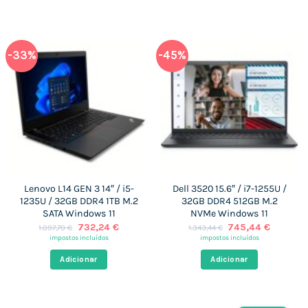
-33%
-45%
Lenovo L14 GEN 3 14″ / i5-
Dell 3520 15.6″ / i7-1255U /
1235U / 32GB DDR4 1TB M.2
32GB DDR4 512GB M.2
SATA Windows 11
NVMe Windows 11
O
O
O
O
732,24
€
745,44
€
1.097,70
€
1.343,44
€
preço
preço
preço
preço
impostos incluídos
impostos incluídos
original
atual
original
atual
era:
é:
era:
é:
Adicionar
Adicionar
1.097,70 €.
732,24 €.
1.343,44 €.
745,44 