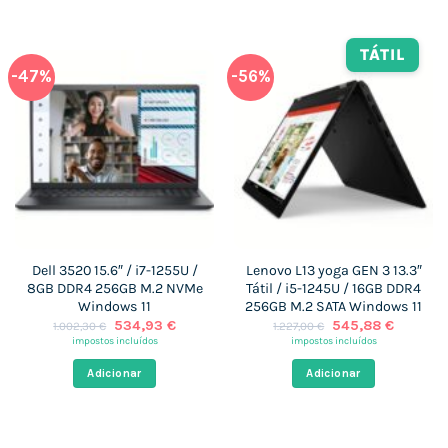
TÁTIL
-47%
-56%
Dell 3520 15.6″ / i7-1255U /
Lenovo L13 yoga GEN 3 13.3″
8GB DDR4 256GB M.2 NVMe
Tátil / i5-1245U / 16GB DDR4
Windows 11
256GB M.2 SATA Windows 11
O
O
O
O
534,93
€
545,88
€
1.002,30
€
1.227,00
€
preço
preço
preço
preço
impostos incluídos
impostos incluídos
original
atual
original
atual
era:
é:
era:
é:
Adicionar
Adicionar
1.002,30 €.
534,93 €.
1.227,00 €.
545,88 