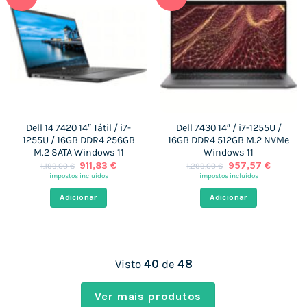
Dell 14 7420 14″ Tátil / i7-
Dell 7430 14″ / i7-1255U /
1255U / 16GB DDR4 256GB
16GB DDR4 512GB M.2 NVMe
M.2 SATA Windows 11
Windows 11
O
O
O
O
911,83
€
957,57
€
1.199,00
€
1.299,00
€
preço
preço
preço
preço
impostos incluídos
impostos incluídos
original
atual
original
atual
era:
é:
era:
é:
Adicionar
Adicionar
1.199,00 €.
911,83 €.
1.299,00 €.
957,57 
Visto
40
de
48
Ver mais produtos