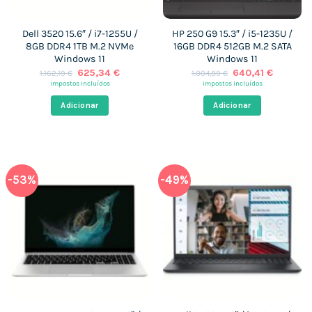
Dell 3520 15.6″ / i7-1255U /
HP 250 G9 15.3″ / i5-1235U /
8GB DDR4 1TB M.2 NVMe
16GB DDR4 512GB M.2 SATA
Windows 11
Windows 11
O
O
O
O
625,34
€
640,41
€
1.162,19
€
1.004,89
€
preço
preço
preço
preço
impostos incluídos
impostos incluídos
original
atual
original
atual
era:
é:
era:
é:
Adicionar
Adicionar
1.162,19 €.
625,34 €.
1.004,89 €.
640,41 €
-53%
-49%