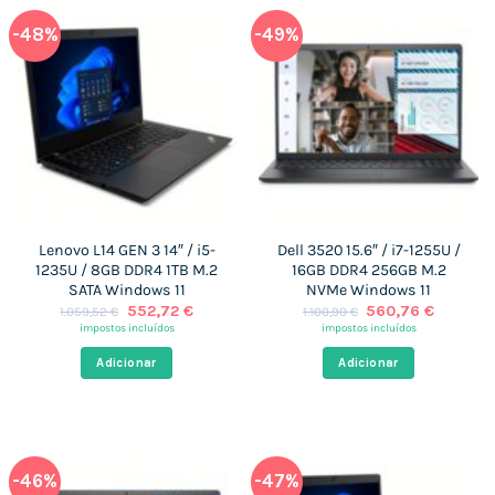
-48%
-49%
Lenovo L14 GEN 3 14″ / i5-
Dell 3520 15.6″ / i7-1255U /
1235U / 8GB DDR4 1TB M.2
16GB DDR4 256GB M.2
SATA Windows 11
NVMe Windows 11
O
O
O
O
552,72
€
560,76
€
1.059,52
€
1.100,90
€
preço
preço
preço
preço
impostos incluídos
impostos incluídos
original
atual
original
atual
era:
é:
era:
é:
Adicionar
Adicionar
1.059,52 €.
552,72 €.
1.100,90 €.
560,76 
-46%
-47%