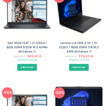
Dell 3520 15.6″ / i7-1255U /
Lenovo L14 GEN 3 14″ / i5-
8GB DDR4 512GB M.2 NVMe
1235U / 16GB DDR4 1TB M.2
Windows 11
SATA Windows 11
O
O
O
O
565,92
€
578,55
€
1.049,36
€
1.097,70
€
preço
preço
preço
preço
impostos incluídos
impostos incluídos
original
atual
original
atual
era:
é:
era:
é:
Adicionar
Adicionar
1.049,36 €.
565,92 €.
1.097,70 €.
578,55 
-50%
-22%