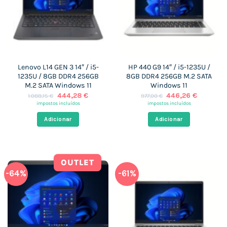
Lenovo L14 GEN 3 14″ / i5-
HP 440 G9 14″ / i5-1235U /
1235U / 8GB DDR4 256GB
8GB DDR4 256GB M.2 SATA
M.2 SATA Windows 11
Windows 11
O
O
O
O
444,28
€
446,26
€
1.088,15
€
977,00
€
preço
preço
preço
preço
impostos incluídos
impostos incluídos
original
atual
original
atual
era:
é:
era:
é:
Adicionar
Adicionar
1.088,15 €.
444,28 €.
977,00 €.
446,26 €
OUTLET
-64%
-61%