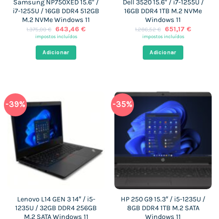
Samsung NP750XED 15.6″ /
Dell 3520 15.6″ / i7-1255U /
i7-1255U / 16GB DDR4 512GB
16GB DDR4 1TB M.2 NVMe
M.2 NVMe Windows 11
Windows 11
O
O
O
O
643,46
€
651,17
€
1.375,00
€
1.286,52
€
preço
preço
preço
preço
impostos incluídos
impostos incluídos
original
atual
original
atual
era:
é:
era:
é:
Adicionar
Adicionar
1.375,00 €.
643,46 €.
1.286,52 €.
651,17 €.
-39%
-35%
Lenovo L14 GEN 3 14″ / i5-
HP 250 G9 15.3″ / i5-1235U /
1235U / 32GB DDR4 256GB
8GB DDR4 1TB M.2 SATA
M.2 SATA Windows 11
Windows 11