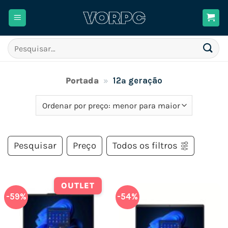
Skip
to
content
Pesquisar
por:
Portada
»
12ª geração
Pesquisar
Preço
Todos os filtros
OUTLET
-59%
-54%