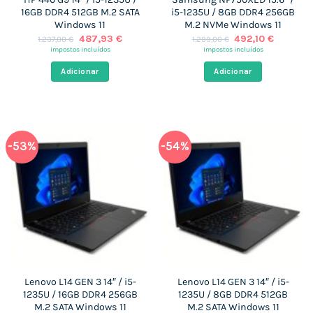
16GB DDR4 512GB M.2 SATA
i5-1235U / 8GB DDR4 256GB
Windows 11
M.2 NVMe Windows 11
O
O
O
O
487,93
€
492,10
€
1.237,00
€
1.299,00
€
preço
preço
preço
preço
impostos incluídos
impostos incluídos
original
atual
original
atual
era:
é:
era:
é:
Adicionar
Adicionar
1.237,00 €.
487,93 €.
1.299,00 €.
492,10 €
-53%
-54%
Lenovo L14 GEN 3 14″ / i5-
Lenovo L14 GEN 3 14″ / i5-
1235U / 16GB DDR4 256GB
1235U / 8GB DDR4 512GB
M.2 SATA Windows 11
M.2 SATA Windows 11