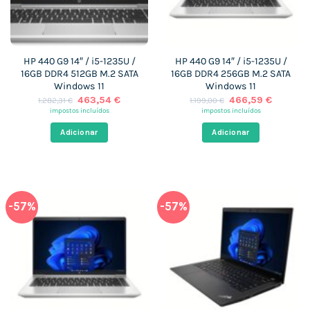
HP 440 G9 14″ / i5-1235U /
HP 440 G9 14″ / i5-1235U /
16GB DDR4 512GB M.2 SATA
16GB DDR4 256GB M.2 SATA
Windows 11
Windows 11
O
O
O
O
463,54
€
466,59
€
1.282,31
€
1.199,00
€
preço
preço
preço
preço
impostos incluídos
impostos incluídos
original
atual
original
atual
era:
é:
era:
é:
Adicionar
Adicionar
1.282,31 €.
463,54 €.
1.199,00 €.
466,59 
-57%
-57%