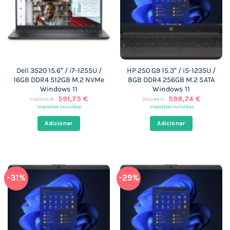
Dell 3520 15.6″ / i7-1255U /
HP 250 G9 15.3″ / i5-1235U /
16GB DDR4 512GB M.2 NVMe
8GB DDR4 256GB M.2 SATA
Windows 11
Windows 11
O
O
O
O
591,75
€
598,74
€
1.183,13
€
766,44
€
preço
preço
preço
preço
impostos incluídos
impostos incluídos
original
atual
original
atual
era:
é:
era:
é:
Adicionar
Adicionar
1.183,13 €.
591,75 €.
766,44 €.
598,74 €
-31%
-29%