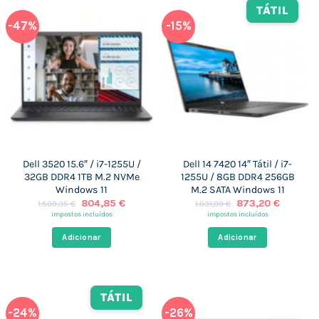
TÁTIL
-47%
-15%
Dell 3520 15.6″ / i7-1255U /
Dell 14 7420 14″ Tátil / i7-
32GB DDR4 1TB M.2 NVMe
1255U / 8GB DDR4 256GB
Windows 11
M.2 SATA Windows 11
O
O
O
O
804,85
€
873,20
€
1.509,35
€
1.031,00
€
preço
preço
preço
preço
impostos incluídos
impostos incluídos
original
atual
original
atual
era:
é:
era:
é:
Adicionar
Adicionar
1.509,35 €.
804,85 €.
1.031,00 €.
873,20 
TÁTIL
-24%
-26%