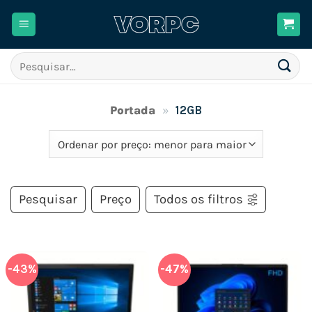
Skip
to
content
Pesquisar
por:
Portada
»
12GB
Pesquisar
Preço
Todos os filtros
-43%
-47%