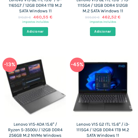
1165G7 / 12GB DDR4 1TB M.2
1115G4 / 12GB DDR4 512GB
SATA Windows 11
M.2 SATA Windows 11
O
O
O
O
460,55
€
462,52
€
910,81
€
999,00
€
preço
preço
preço
preço
impostos incluídos
impostos incluídos
original
atual
original
atual
era:
é:
era:
é:
Adicionar
Adicionar
910,81 €.
460,55 €.
999,00 €.
462,52 €
-13%
-45%
Lenovo V15-ADA 15.6″ /
Lenovo V15 G2 ITL 15.6″ / i3-
Ryzen 5-3500U / 12GB DDR4
1115G4 / 12GB DDR4 1TB M.2
256GB M.2 NVMe Windows
SATA Windows 11