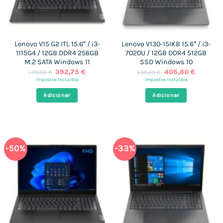
Lenovo V15 G2 ITL 15.6″ / i3-
Lenovo V130-15IKB 15.6″ / i3-
1115G4 / 12GB DDR4 256GB
7020U / 12GB DDR4 512GB
M.2 SATA Windows 11
SSD Windows 10
O
O
O
O
392,75
€
405,60
€
1.119,00
€
639,00
€
preço
preço
preço
preço
impostos incluídos
impostos incluídos
original
atual
original
atual
era:
é:
era:
é:
Adicionar
Adicionar
1.119,00 €.
392,75 €.
639,00 €.
405,60 
-50%
-33%