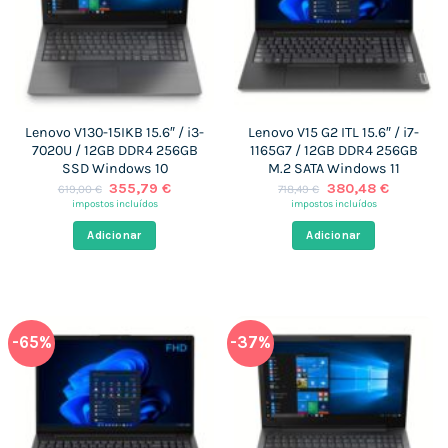
Lenovo V130-15IKB 15.6″ / i3-
Lenovo V15 G2 ITL 15.6″ / i7-
7020U / 12GB DDR4 256GB
1165G7 / 12GB DDR4 256GB
SSD Windows 10
M.2 SATA Windows 11
O
O
O
O
355,79
€
380,48
€
619,00
€
718,49
€
preço
preço
preço
preço
impostos incluídos
impostos incluídos
original
atual
original
atual
era:
é:
era:
é:
Adicionar
Adicionar
619,00 €.
355,79 €.
718,49 €.
380,48 €
-65%
-37%