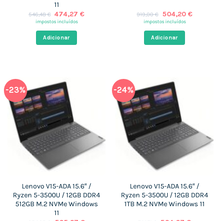
11
O
O
O
O
474,27
€
504,20
€
546,48
€
919,00
€
preço
preço
preço
preço
impostos incluídos
impostos incluídos
original
atual
original
atual
era:
é:
era:
é:
Adicionar
Adicionar
546,48 €.
474,27 €.
919,00 €.
504,20 €
-23%
-24%
Lenovo V15-ADA 15.6″ /
Lenovo V15-ADA 15.6″ /
Ryzen 5-3500U / 12GB DDR4
Ryzen 5-3500U / 12GB DDR4
512GB M.2 NVMe Windows
1TB M.2 NVMe Windows 11
11