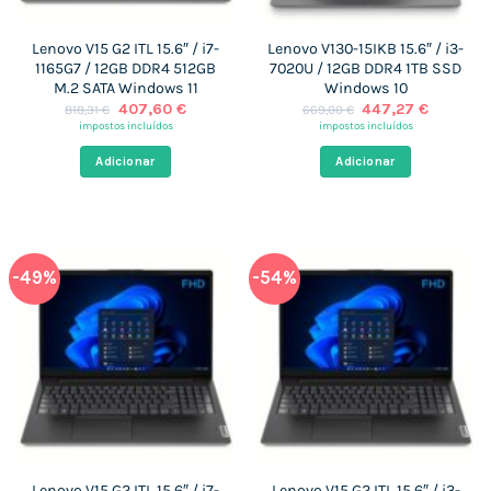
Lenovo V15 G2 ITL 15.6″ / i7-
Lenovo V130-15IKB 15.6″ / i3-
1165G7 / 12GB DDR4 512GB
7020U / 12GB DDR4 1TB SSD
M.2 SATA Windows 11
Windows 10
O
O
O
O
407,60
€
447,27
€
818,31
€
669,00
€
preço
preço
preço
preço
impostos incluídos
impostos incluídos
original
atual
original
atual
era:
é:
era:
é:
Adicionar
Adicionar
818,31 €.
407,60 €.
669,00 €.
447,27 
-49%
-54%
Lenovo V15 G2 ITL 15.6″ / i7-
Lenovo V15 G2 ITL 15.6″ / i3-