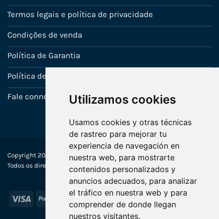
Termos legais e política de privacidade
Condições de venda
Política de Garantia
Política de utilização de cookies
Fale connosco
Utilizamos cookies
Usamos cookies y otras técnicas
de rastreo para mejorar tu
experiencia de navegación en
Copyright 2022-2025 © Ecosistemas Informáticos España SL –
nuestra web, para mostrarte
Todos os direitos reservados
contenidos personalizados y
anuncios adecuados, para analizar
el tráfico en nuestra web y para
Visa
PayPal
Stripe
MasterCard
comprender de donde llegan
nuestros visitantes.