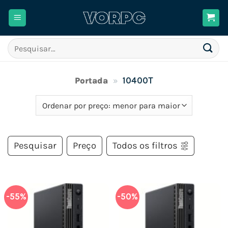
Skip
to
content
Pesquisar
por:
Portada
»
10400T
Pesquisar
Preço
Todos os filtros
-55%
-50%