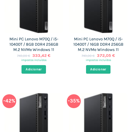
Mini PC Lenovo M70Q / i5-
Mini PC Lenovo M70Q / i5-
10400T / 8GB DDR4 256GB
10400T / 16GB DDR4 256GB
M.2 NVMe Windows 11
M.2 NVMe Windows 11
O
O
O
O
333,42
€
372,05
€
749,00
€
749,00
€
preço
preço
preço
preço
impostos incluídos
impostos incluídos
original
atual
original
atual
era:
é:
era:
é:
Adicionar
Adicionar
749,00 €.
333,42 €.
749,00 €.
372,05 €
-42%
-35%