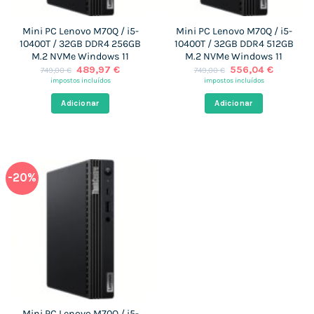
Mini PC Lenovo M70Q / i5-
Mini PC Lenovo M70Q / i5-
10400T / 32GB DDR4 256GB
10400T / 32GB DDR4 512GB
M.2 NVMe Windows 11
M.2 NVMe Windows 11
O
O
O
O
489,97
€
556,04
€
749,00
€
749,00
€
preço
preço
preço
preço
impostos incluídos
impostos incluídos
original
atual
original
atual
era:
é:
era:
é:
Adicionar
Adicionar
749,00 €.
489,97 €.
749,00 €.
556,04 €
-20%
Mini PC Lenovo M70Q / i5-