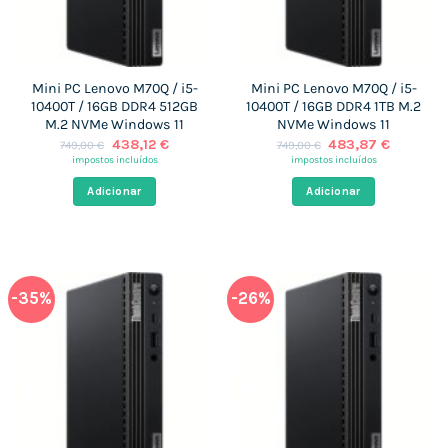
Mini PC Lenovo M70Q / i5-
Mini PC Lenovo M70Q / i5-
10400T / 16GB DDR4 512GB
10400T / 16GB DDR4 1TB M.2
M.2 NVMe Windows 11
NVMe Windows 11
O
O
O
O
438,12
€
483,87
€
749,00
€
749,00
€
preço
preço
preço
preço
impostos incluídos
impostos incluídos
original
atual
original
atual
era:
é:
era:
é:
Adicionar
Adicionar
749,00 €.
438,12 €.
749,00 €.
483,87 €
-35%
-26%