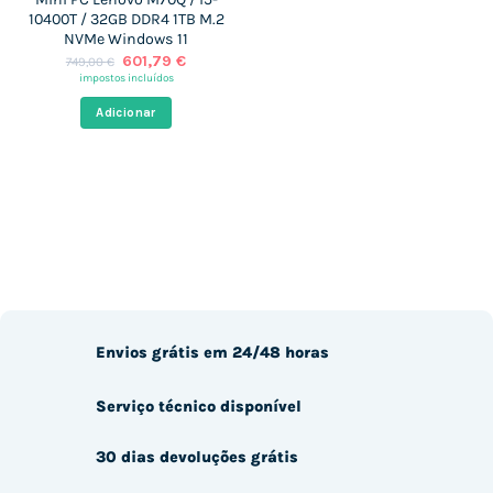
10400T / 32GB DDR4 1TB M.2
NVMe Windows 11
O
O
601,79
€
749,00
€
preço
preço
impostos incluídos
original
atual
era:
é:
Adicionar
749,00 €.
601,79 €.
Envios grátis em 24/48 horas
Serviço técnico disponível
30 dias devoluções grátis