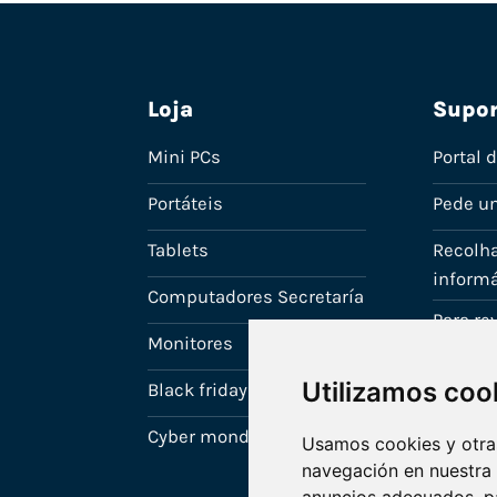
Loja
Supor
Mini PCs
Portal 
Portáteis
Pede u
Tablets
Recolha
informá
Computadores Secretaría
Para r
Monitores
A tua c
Utilizamos coo
Black friday
Cyber monday
Usamos cookies y otras
navegación en nuestra