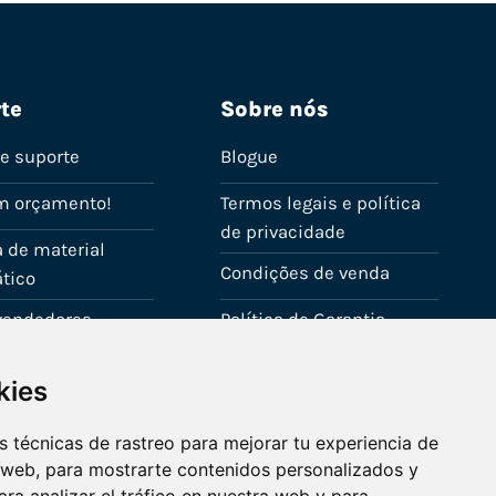
te
Sobre nós
de suporte
Blogue
m orçamento!
Termos legais e política
de privacidade
 de material
Condições de venda
tico
evendedores
Política de Garantia
onta
Política de utilização de
kies
cookies
Fale connosco
 técnicas de rastreo para mejorar tu experiencia de
 web, para mostrarte contenidos personalizados y