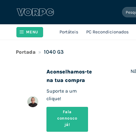
Skip
Pesqui
to
por:
content
Portáteis
PC Recondicionados
MENU
Portada
»
1040 G3
Nã
Aconselhamos-te
na tua compra
Suporte a um
clique!
Fala
connosco
já!