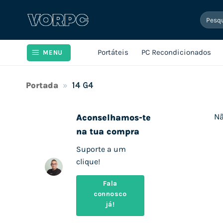
Skip
Pesqui
to
por:
content
Portáteis
PC Recondicionados
MENU
Portada
»
14 G4
Nã
Aconselhamos-te
na tua compra
Suporte a um
clique!
Fala
connosco
já!