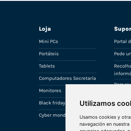
Loja
Supor
Mini PCs
Portal 
Portáteis
Pede u
Tablets
Recolha
informá
Computadores Secretaría
Para r
Monitores
A tua c
Utilizamos coo
Black friday
Cyber monday
Usamos cookies y otras
navegación en nuestra