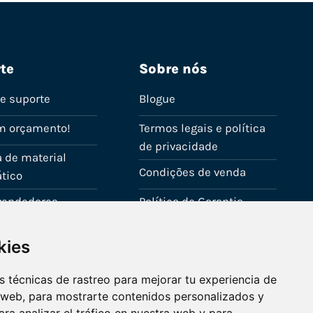
te
Sobre nós
de suporte
Blogue
m orçamento!
Termos legais e política
de privacidade
 de material
Condições de venda
tico
evendedores
Política de Garantia
onta
Política de utilização de
kies
cookies
Fale connosco
 técnicas de rastreo para mejorar tu experiencia de
 web, para mostrarte contenidos personalizados y