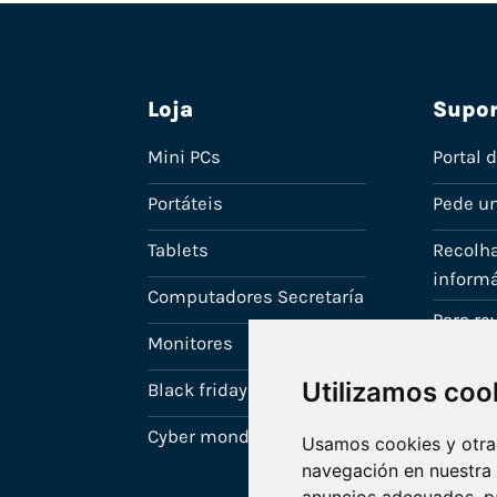
Loja
Supor
Mini PCs
Portal 
Portáteis
Pede u
Tablets
Recolha
informá
Computadores Secretaría
Para r
Monitores
A tua c
Utilizamos coo
Black friday
Cyber monday
Usamos cookies y otras
navegación en nuestra