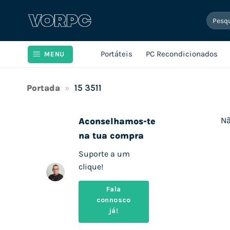
Skip
Pesqui
to
por:
content
Portáteis
PC Recondicionados
MENU
Portada
»
15 3511
Nã
Aconselhamos-te
na tua compra
Suporte a um
clique!
Fala
connosco
já!