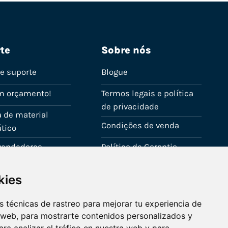
te
Sobre nós
de suporte
Blogue
m orçamento!
Termos legais e política
de privacidade
 de material
Condições de venda
tico
evendedores
Política de Garantia
onta
Política de utilização de
kies
cookies
Fale connosco
 técnicas de rastreo para mejorar tu experiencia de
 web, para mostrarte contenidos personalizados y