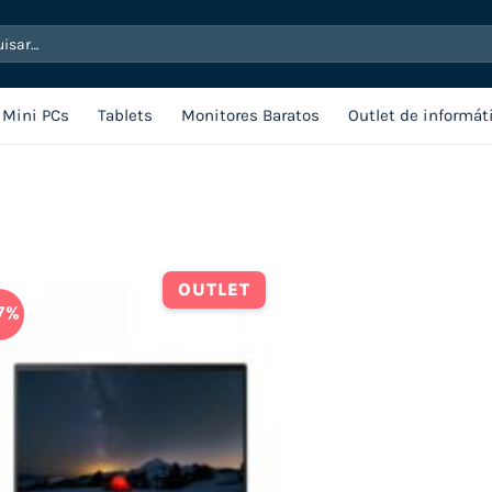
sar
Mini PCs
Tablets
Monitores Baratos
Outlet de informát
OUTLET
7%