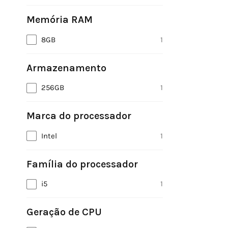
Memória RAM
8GB
1
Armazenamento
256GB
1
Marca do processador
Intel
1
Família do processador
i5
1
Geração de CPU