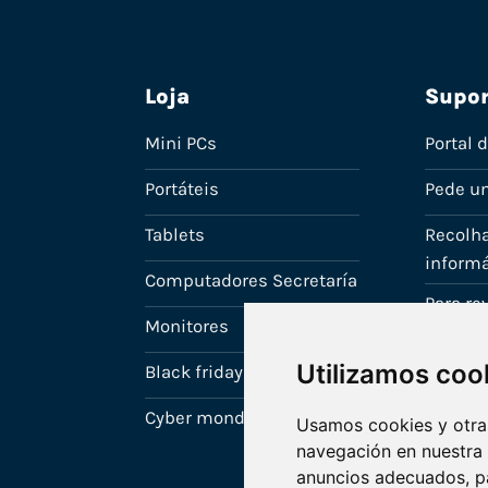
Loja
Supor
Mini PCs
Portal 
Portáteis
Pede u
Tablets
Recolha
informá
Computadores Secretaría
Para r
Monitores
A tua c
Utilizamos coo
Black friday
Cyber monday
Usamos cookies y otras
navegación en nuestra
anuncios adecuados, pa