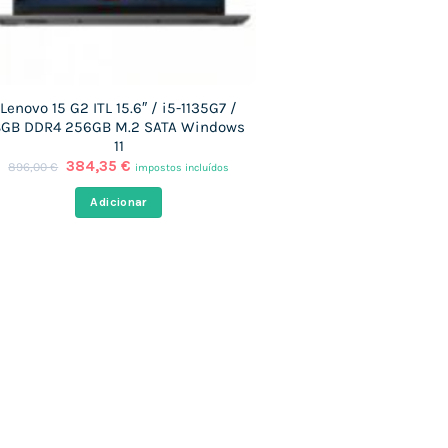
Lenovo 15 G2 ITL 15.6″ / i5-1135G7 /
8GB DDR4 256GB M.2 SATA Windows
11
O
O
384,35
€
896,00
€
impostos incluídos
preço
preço
original
atual
Adicionar
era:
é:
896,00 €.
384,35 €.