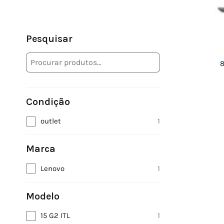
Pesquisar
Condição
outlet
1
Marca
Lenovo
1
Modelo
15 G2 ITL
1