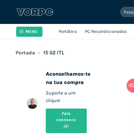
Skip
Pesqui
to
por:
content
Portáteis
PC Recondicionados
MENU
Portada
»
15 G2 ITL
Aconselhamos-te
na tua compra
-5
Suporte a um
clique!
Fala
connosco
já!