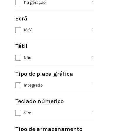
11ª geração
1
Ecrã
15.6"
1
Tátil
Não
1
Tipo de placa gráfica
Integrado
1
Teclado númerico
Sim
1
Tipo de armazenamento