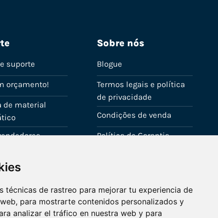
te
Sobre nós
de suporte
Blogue
m orçamento!
Termos legais e política
de privacidade
 de material
Condições de venda
tico
evendedores
Política de Garantia
onta
Política de utilização de
kies
cookies
Fale connosco
 técnicas de rastreo para mejorar tu experiencia de
 web, para mostrarte contenidos personalizados y
ra analizar el tráfico en nuestra web y para