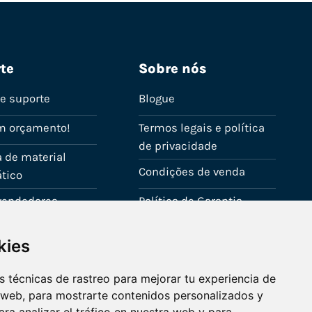
te
Sobre nós
de suporte
Blogue
m orçamento!
Termos legais e política
de privacidade
 de material
Condições de venda
tico
evendedores
Política de Garantia
onta
Política de utilização de
kies
cookies
Fale connosco
 técnicas de rastreo para mejorar tu experiencia de
 web, para mostrarte contenidos personalizados y