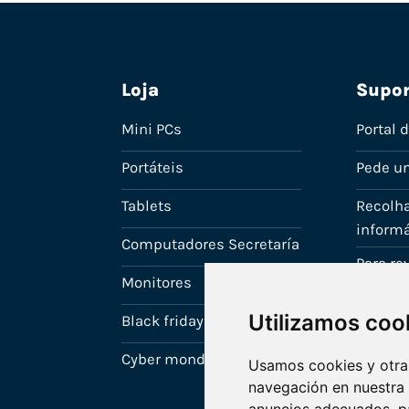
Loja
Supor
Mini PCs
Portal 
Portáteis
Pede u
Tablets
Recolha
informá
Computadores Secretaría
Para r
Monitores
A tua c
Utilizamos coo
Black friday
Cyber monday
Usamos cookies y otras
navegación en nuestra