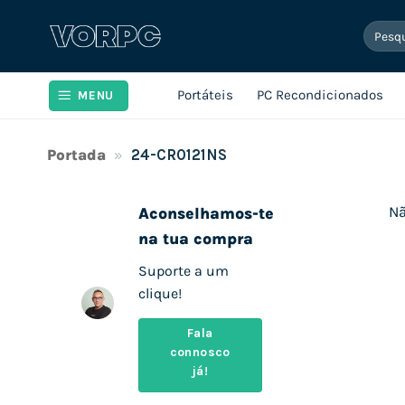
Skip
Pesqui
to
por:
content
Portáteis
PC Recondicionados
MENU
Portada
»
24-CR0121NS
Nã
Aconselhamos-te
na tua compra
Suporte a um
clique!
Fala
connosco
já!