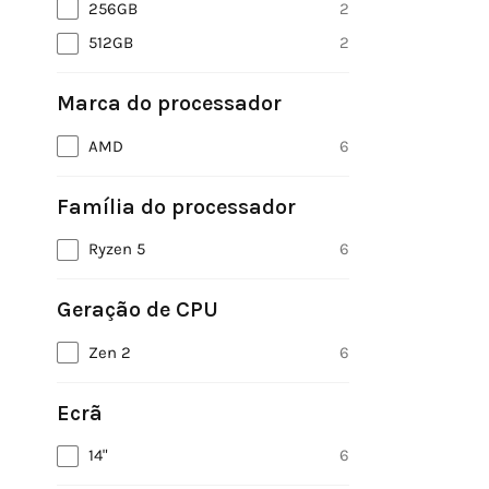
256GB
2
512GB
2
Marca do processador
AMD
6
Família do processador
Ryzen 5
6
Geração de CPU
Zen 2
6
Ecrã
14"
6