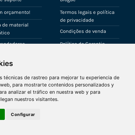
m orçamento!
Termos legais e política
de privacidade
 de material
Condições de venda
tico
evendedores
Política de Garantia
onta
Política de utilização de
kies
cookies
Fale connosco
 técnicas de rastreo para mejorar tu experiencia de
 web, para mostrarte contenidos personalizados y
ra analizar el tráfico en nuestra web y para
egan nuestros visitantes.
r
Configurar
Visa
PayPal
Stripe
MasterCard