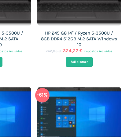
n 5-3500U /
HP 245 G8 14″ / Ryzen 5-3500U /
M.2 SATA
8GB DDR4 512GB M.2 SATA Windows
0
10
O
O
324,27
€
742,85
€
ostos incluídos
impostos incluídos
ço
preço
preço
al
original
atual
Adicionar
era:
é:
,26 €.
742,85 €.
324,27 €.
-61%