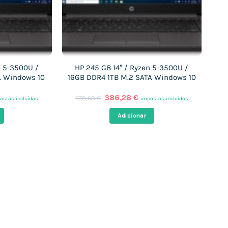
n 5-3500U /
HP 245 G8 14″ / Ryzen 5-3500U /
A Windows 10
16GB DDR4 1TB M.2 SATA Windows 10
O
O
386,28
€
978,68
€
ostos incluídos
impostos incluídos
ço
preço
preço
al
original
atual
Adicionar
era:
é:
,95 €.
978,68 €.
386,28 €.