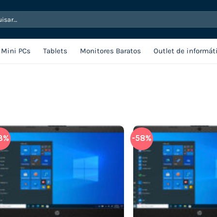
sar
Mini PCs
Tablets
Monitores Baratos
Outlet de informát
3%
-58%