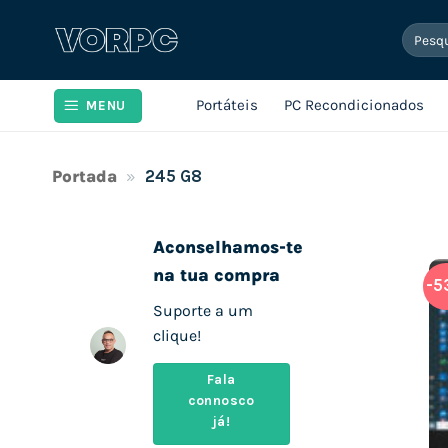
Skip
Pesqui
to
por:
content
Portáteis
PC Recondicionados
MENU
Portada
»
245 G8
Aconselhamos-te
na tua compra
-5
Suporte a um
clique!
Fala
connosco
já!