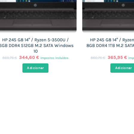
HP 245 G8 14″ / Ryzen 5-3500U /
HP 245 G8 14″ / Ryze
6GB DDR4 512GB M.2 SATA Windows
8GB DDR4 1TB M.2 SAT
10
O
O
O
O
344,60
€
365,95
€
860,76
€
860,76
€
impostos incluídos
imp
preço
preço
preço
pre
original
atual
original
atu
Adicionar
Adicionar
era:
é:
era:
é:
860,76 €.
344,60 €.
860,76 €.
365