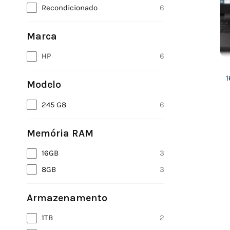
Recondicionado
6
Marca
HP
6
1
Modelo
245 G8
6
Memória RAM
16GB
3
8GB
3
Armazenamento
1TB
2