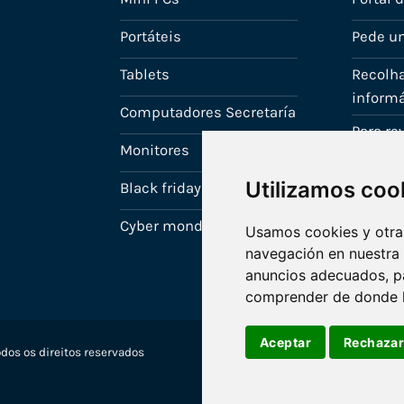
Portáteis
Pede u
Tablets
Recolha
informá
Computadores Secretaría
Para r
Monitores
A tua c
Utilizamos coo
Black friday
Cyber monday
Usamos cookies y otras
navegación en nuestra
anuncios adecuados, pa
comprender de donde ll
Aceptar
Rechaza
dos os direitos reservados