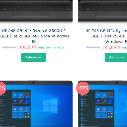
HP 245 G8 14″ / Ryzen 5-3500U /
HP 245 G8 14″ / Ryze
8GB DDR4 256GB M.2 SATA Windows
16GB DDR4 256GB 
10
Windows 1
O
O
O
O
302,93
€
323,26
€
648,52
€
773,28
€
impostos incluídos
imp
preço
preço
preço
pre
original
atual
original
atu
Adicionar
Adicionar
era:
é:
era:
é:
648,52 €.
302,93 €.
773,28 €.
323
0%
-57%