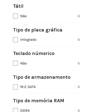
Tátil
Não
6
Tipo de placa gráfica
Integrado
6
Teclado númerico
Não
6
Tipo de armazenamento
M.2 SATA
6
Tipo de memória RAM
DDR4
6