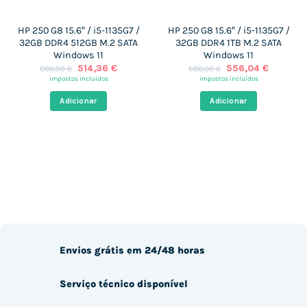
HP 250 G8 15.6″ / i5-1135G7 /
HP 250 G8 15.6″ / i5-1135G7 /
32GB DDR4 512GB M.2 SATA
32GB DDR4 1TB M.2 SATA
Windows 11
Windows 11
O
O
O
O
514,36
€
556,04
€
688,00
€
688,00
€
preço
preço
preço
preço
impostos incluídos
impostos incluídos
original
atual
original
atual
era:
é:
era:
é:
Adicionar
Adicionar
688,00 €.
514,36 €.
688,00 €.
556,04 
Envios grátis em 24/48 horas
Serviço técnico disponível