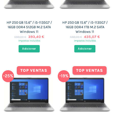
HP 250 G8 15.6″ / i5-1135G7 /
HP 250 G8 15.6″ / i5-1135G7 /
16GB DDR4 512GB M.2 SATA
16GB DDR4 1TB M.2 SATA
Windows 11
Windows 11
O
O
O
O
393,40
€
435,07
€
688,00
€
688,00
€
preço
preço
preço
preço
impostos incluídos
impostos incluídos
original
atual
original
atual
era:
é:
era:
é:
Adicionar
Adicionar
688,00 €.
393,40 €.
688,00 €.
435,07 
TOP VENTAS
TOP VENTAS
-25%
-19%