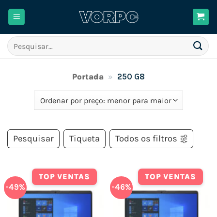
Skip
to
content
Pesquisar
por:
Portada
»
250 G8
Pesquisar
Tiqueta
Todos os filtros
TOP VENTAS
TOP VENTAS
-49%
-46%