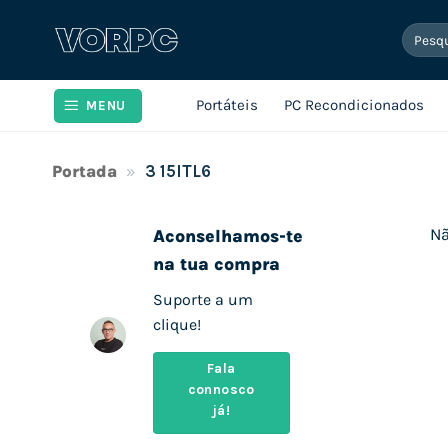
Skip
Pesqui
to
por:
content
Portáteis
PC Recondicionados
MENU
Portada
»
3 15ITL6
Nã
Aconselhamos-te
na tua compra
Suporte a um
clique!
Fala
connosco
já!