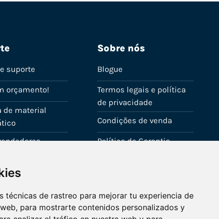
te
Sobre nós
de suporte
Blogue
m orçamento!
Termos legais e política
de privacidade
 de material
Condições de venda
tico
evendedores
Política de Garantia
onta
Política de utilização de
kies
cookies
Fale connosco
 técnicas de rastreo para mejorar tu experiencia de
 web, para mostrarte contenidos personalizados y