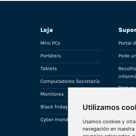
Loja
Supor
Mini PCs
Portal 
Portáteis
Pede u
Tablets
Recolha
informá
Computadores Secretaría
Para r
Monitores
A tua c
Utilizamos coo
Black friday
Cyber monday
Usamos cookies y otras
navegación en nuestra