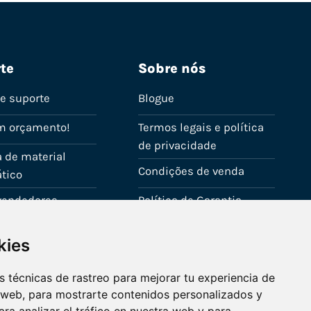
te
Sobre nós
de suporte
Blogue
m orçamento!
Termos legais e política
de privacidade
 de material
Condições de venda
tico
evendedores
Política de Garantia
onta
Política de utilização de
kies
cookies
Fale connosco
 técnicas de rastreo para mejorar tu experiencia de
 web, para mostrarte contenidos personalizados y