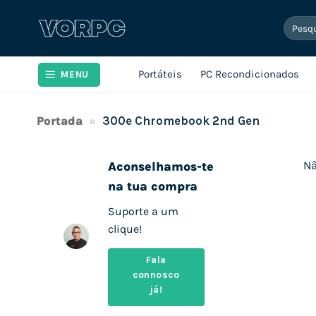
Skip
Pesqui
to
por:
content
Portáteis
PC Recondicionados
MENU
Portada
»
300e Chromebook 2nd Gen
Nã
Aconselhamos-te
na tua compra
Suporte a um
clique!
Fala
connosco
já!