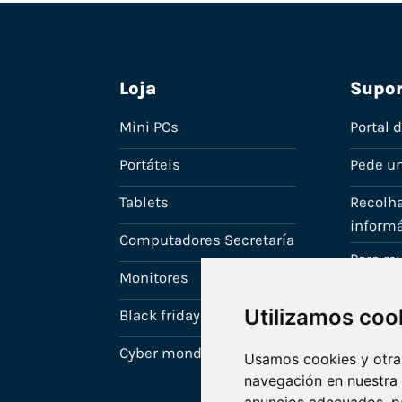
Loja
Supor
Mini PCs
Portal 
Portáteis
Pede u
Tablets
Recolha
informá
Computadores Secretaría
Para r
Monitores
A tua c
Utilizamos coo
Black friday
Cyber monday
Usamos cookies y otras
navegación en nuestra