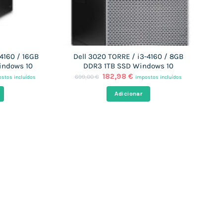
-4160 / 16GB
Dell 3020 TORRE / i3-4160 / 8GB
indows 10
DDR3 1TB SSD Windows 10
O
O
182,98
€
699,00
€
stos incluídos
impostos incluídos
ço
preço
preço
al
original
atual
Adicionar
era:
é:
,73 €.
699,00 €.
182,98 €.