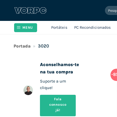
Skip
Pesqui
to
por:
content
Portáteis
PC Recondicionados
MENU
Portada
»
3020
Aconselhamos-te
na tua compra
-8
Suporte a um
clique!
Fala
connosco
já!