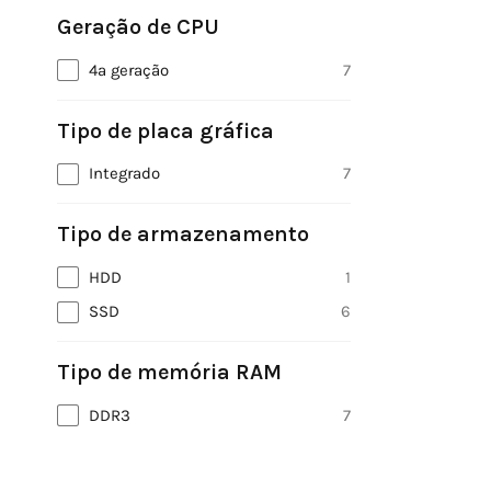
Geração de CPU
4ª geração
7
Tipo de placa gráfica
Integrado
7
Tipo de armazenamento
HDD
1
SSD
6
Tipo de memória RAM
DDR3
7