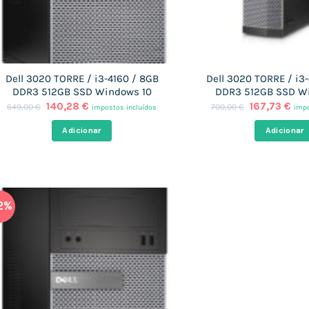
Dell 3020 TORRE / i3-4160 / 8GB
Dell 3020 TORRE / i3
DDR3 512GB SSD Windows 10
DDR3 512GB SSD W
O
O
O
O
140,28
€
167,73
€
649,00
€
700,00
€
impostos incluídos
impo
preço
preço
preço
pre
original
atual
original
atu
Adicionar
Adicionar
era:
é:
era:
é:
649,00 €.
140,28 €.
700,00 €.
167
2%