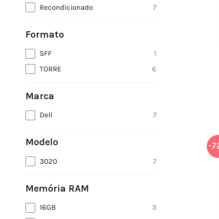
Recondicionado
7
Formato
SFF
1
TORRE
6
Marca
Dell
7
Modelo
-7
3020
7
Memória RAM
16GB
3