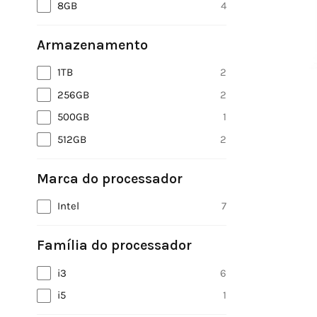
8GB
4
Armazenamento
1TB
2
256GB
2
500GB
1
512GB
2
Marca do processador
Intel
7
Família do processador
i3
6
i5
1