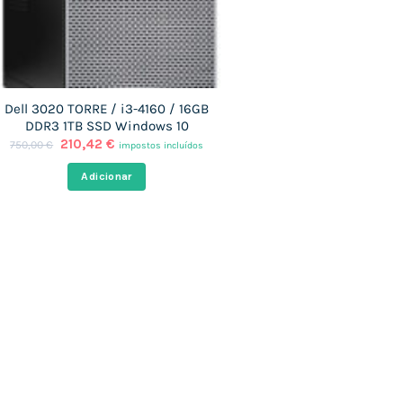
Dell 3020 TORRE / i3-4160 / 16GB
DDR3 1TB SSD Windows 10
O
O
210,42
€
750,00
€
impostos incluídos
preço
preço
original
atual
Adicionar
era:
é:
750,00 €.
210,42 €.