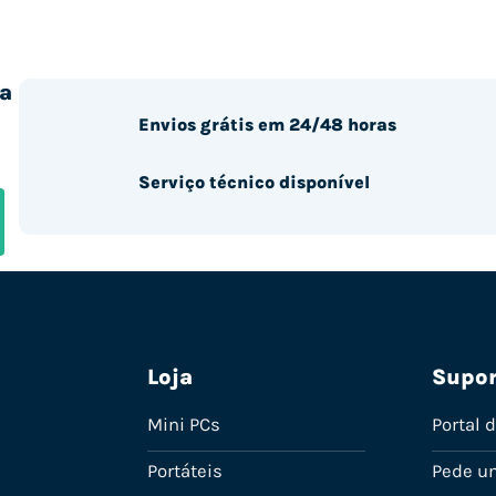
a
Envios grátis em 24/48 horas
Serviço técnico disponível
Loja
Supor
Mini PCs
Portal 
Portáteis
Pede u