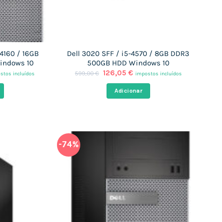
-4160 / 16GB
Dell 3020 SFF / i5-4570 / 8GB DDR3
indows 10
500GB HDD Windows 10
O
O
126,05
€
599,00
€
stos incluídos
impostos incluídos
ço
preço
preço
al
original
atual
Adicionar
era:
é:
92 €.
599,00 €.
126,05 €.
-74%