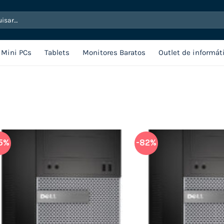
sar
Mini PCs
Tablets
Monitores Baratos
Outlet de informát
5%
-82%