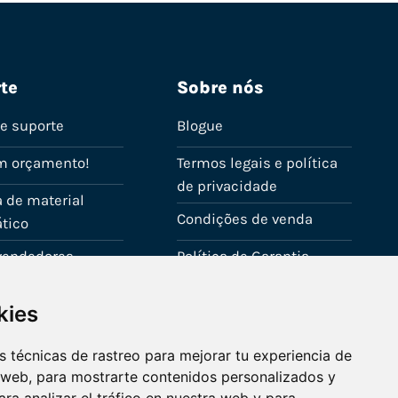
te
Sobre nós
de suporte
Blogue
m orçamento!
Termos legais e política
de privacidade
 de material
Condições de venda
tico
evendedores
Política de Garantia
onta
Política de utilização de
kies
cookies
Fale connosco
 técnicas de rastreo para mejorar tu experiencia de
 web, para mostrarte contenidos personalizados y