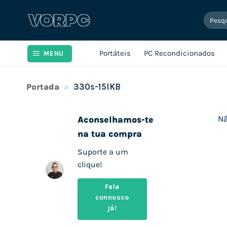
Skip
Pesqui
to
por:
content
Portáteis
PC Recondicionados
MENU
Portada
»
330s-15IKB
Nã
Aconselhamos-te
na tua compra
Suporte a um
clique!
Fala
connosco
já!