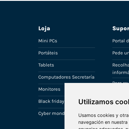
Loja
Supor
Mini PCs
Portal 
Portáteis
Pede u
Tablets
Recolha
informá
Computadores Secretaría
Para r
Monitores
A tua c
Utilizamos coo
Black friday
Cyber monday
Usamos cookies y otras
navegación en nuestra