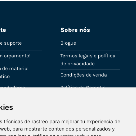
te
Sobre nós
de suporte
Blogue
m orçamento!
Termos legais e política
de privacidade
 de material
Condições de venda
tico
evendedores
Política de Garantia
onta
Política de utilização de
kies
cookies
Fale connosco
 técnicas de rastreo para mejorar tu experiencia de
 web, para mostrarte contenidos personalizados y