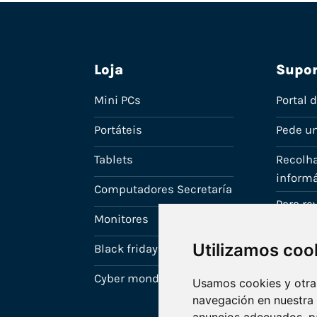
Loja
Supor
Mini PCs
Portal 
Portáteis
Pede u
Tablets
Recolha
informá
Computadores Secretaría
Para r
Monitores
A tua c
Utilizamos coo
Black friday
Cyber monday
Usamos cookies y otras
navegación en nuestra