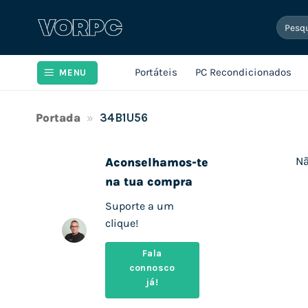
Skip
Pesqui
to
por:
content
Portáteis
PC Recondicionados
MENU
Portada
»
34B1U56
Nã
Aconselhamos-te
na tua compra
Suporte a um
clique!
Fala
connosco
já!