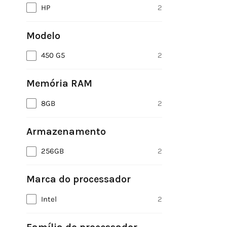
HP
2
Modelo
450 G5
2
Memória RAM
8GB
2
Armazenamento
256GB
2
Marca do processador
Intel
2