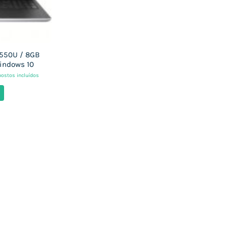
-8550U / 8GB
indows 10
ostos incluídos
eço
ual
6,69 €.