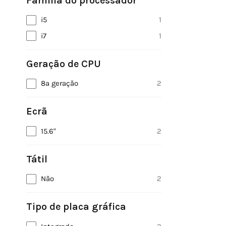
Família do processador
i5
1
i7
1
Geração de CPU
8ª geração
2
Ecrã
15.6"
2
Tátil
Não
2
Tipo de placa gráfica