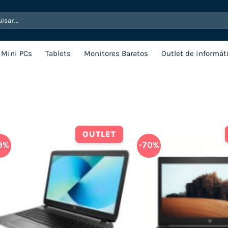
sar
Mini PCs
Tablets
Monitores Baratos
Outlet de informát
OUTLET
9%
-70%