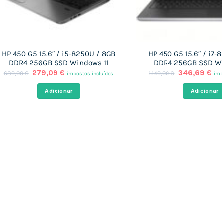
HP 450 G5 15.6″ / i5-8250U / 8GB
HP 450 G5 15.6″ / i7
DDR4 256GB SSD Windows 11
DDR4 256GB SSD W
O
O
O
O
279,09
€
346,69
€
689,00
€
1.149,00
€
impostos incluídos
imp
preço
preço
preço
pr
original
atual
original
at
Adicionar
Adicionar
era:
é:
era:
é:
689,00 €.
279,09 €.
1.149,00 €.
34