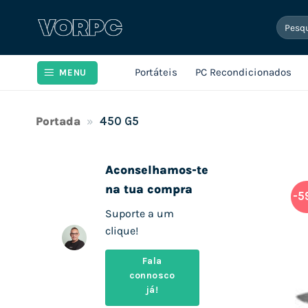
Skip
Pesqui
to
por:
content
Portáteis
PC Recondicionados
MENU
Portada
»
450 G5
Aconselhamos-te
na tua compra
-5
Suporte a um
clique!
Fala
connosco
já!