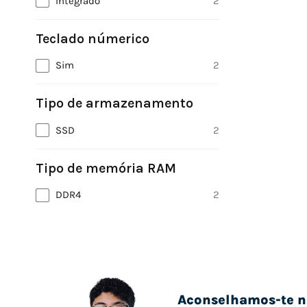
Integrado
2
Teclado númerico
Sim
2
Tipo de armazenamento
SSD
2
Tipo de memória RAM
DDR4
2
Aconselhamos-te n