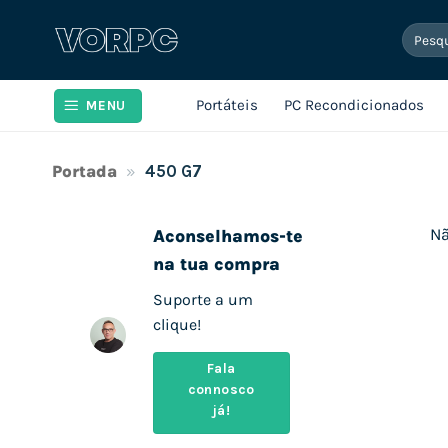
Skip
Pesqui
to
por:
content
Portáteis
PC Recondicionados
MENU
Portada
»
450 G7
Nã
Aconselhamos-te
na tua compra
Suporte a um
clique!
Fala
connosco
já!