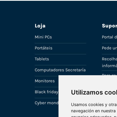
Loja
Supor
Mini PCs
Portal 
Portáteis
Pede u
Tablets
Recolha
informá
Computadores Secretaría
Para r
Monitores
A tua c
Utilizamos coo
Black friday
Cyber monday
Usamos cookies y otras
navegación en nuestra