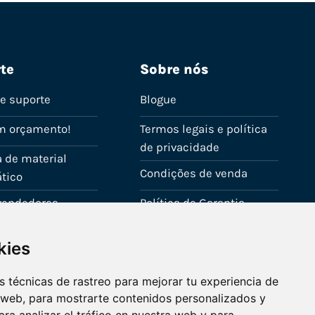
te
Sobre nós
de suporte
Blogue
m orçamento!
Termos legais e política
de privacidade
 de material
Condições de venda
tico
evendedores
Política de Garantia
onta
Política de utilização de
kies
cookies
Fale connosco
 técnicas de rastreo para mejorar tu experiencia de
 web, para mostrarte contenidos personalizados y