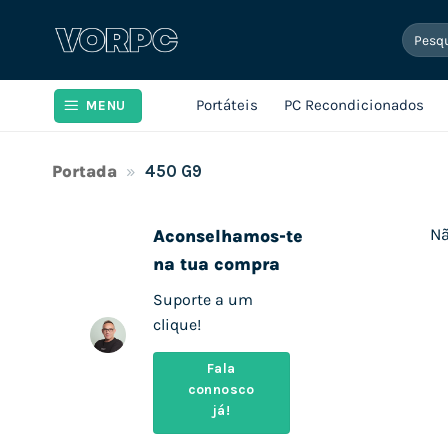
Skip
Pesqui
to
por:
content
Portáteis
PC Recondicionados
MENU
Portada
»
450 G9
Nã
Aconselhamos-te
na tua compra
Suporte a um
clique!
Fala
connosco
já!