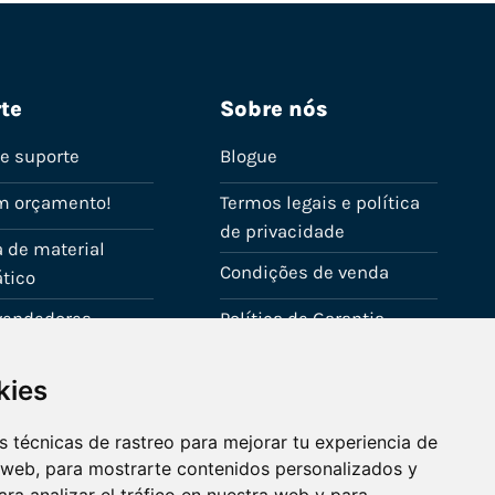
te
Sobre nós
de suporte
Blogue
m orçamento!
Termos legais e política
de privacidade
 de material
Condições de venda
tico
evendedores
Política de Garantia
onta
Política de utilização de
kies
cookies
Fale connosco
 técnicas de rastreo para mejorar tu experiencia de
 web, para mostrarte contenidos personalizados y