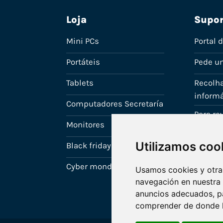
Loja
Supor
Mini PCs
Portal 
Portáteis
Pede u
Tablets
Recolha
informá
Computadores Secretaría
Para r
Monitores
A tua c
Utilizamos coo
Black friday
Cyber monday
Usamos cookies y otras
navegación en nuestra
anuncios adecuados, pa
comprender de donde ll