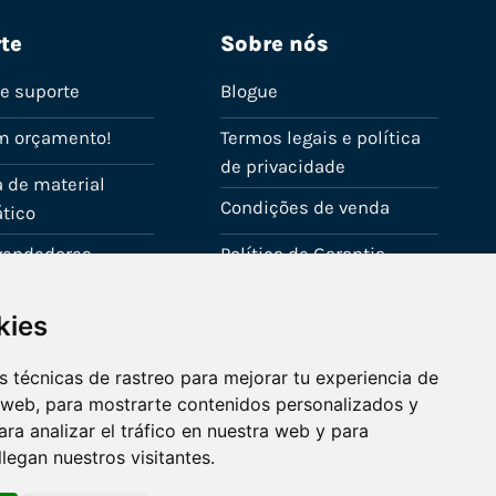
te
Sobre nós
de suporte
Blogue
m orçamento!
Termos legais e política
de privacidade
 de material
Condições de venda
tico
evendedores
Política de Garantia
onta
Política de utilização de
kies
cookies
Fale connosco
 técnicas de rastreo para mejorar tu experiencia de
 web, para mostrarte contenidos personalizados y
ra analizar el tráfico en nuestra web y para
egan nuestros visitantes.