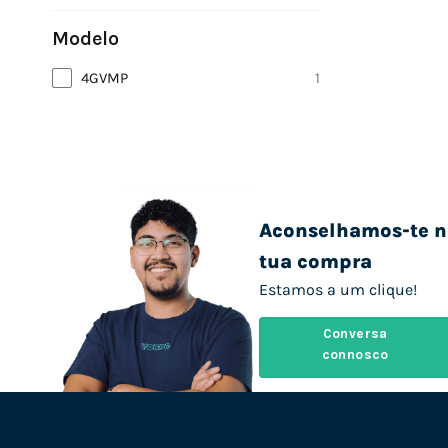
Modelo
4GVMP
1
Aconselhamos-te n
tua compra
Estamos a um clique!
Conversa
connosco