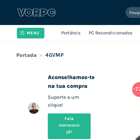
Skip
Pesqui
to
por:
content
Portáteis
PC Recondicionados
MENU
Portada
»
4GVMP
Aconselhamos-te
na tua compra
-7
Suporte a um
clique!
Fala
connosco
já!