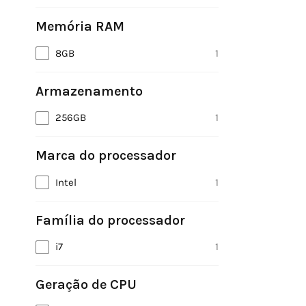
Memória RAM
8GB
1
Armazenamento
256GB
1
Marca do processador
Intel
1
Família do processador
i7
1
Geração de CPU