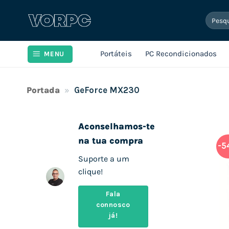
Skip
Pesqui
to
por:
content
Portáteis
PC Recondicionados
MENU
Portada
»
GeForce MX230
Aconselhamos-te
na tua compra
-5
Suporte a um
clique!
Fala
connosco
já!