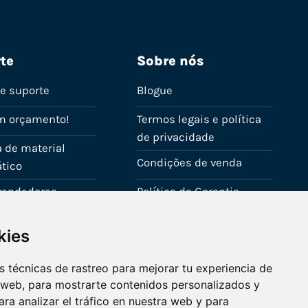
te
Sobre nós
de suporte
Blogue
m orçamento!
Termos legais e política
de privacidade
 de material
Condições de venda
tico
evendedores
Política de Garantia
onta
Política de utilização de
kies
cookies
Fale connosco
 técnicas de rastreo para mejorar tu experiencia de
 web, para mostrarte contenidos personalizados y
ra analizar el tráfico en nuestra web y para