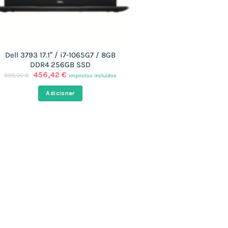
Dell 3793 17.1″ / i7-1065G7 / 8GB
DDR4 256GB SSD
O
O
456,42
€
999,00
€
impostos incluídos
preço
preço
original
atual
Adicionar
era:
é:
999,00 €.
456,42 €.