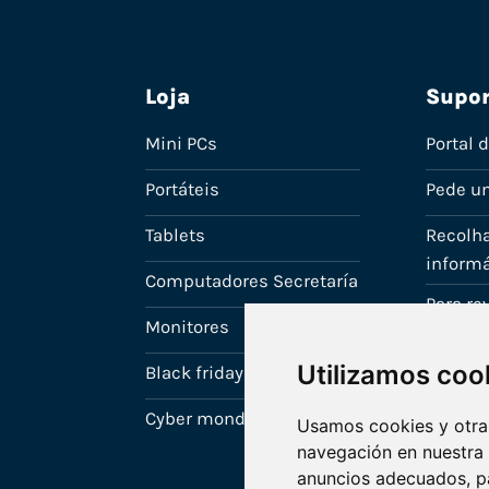
Loja
Supor
Mini PCs
Portal 
Portáteis
Pede u
Tablets
Recolha
informá
Computadores Secretaría
Para r
Monitores
A tua c
Utilizamos coo
Black friday
Cyber monday
Usamos cookies y otras
navegación en nuestra
anuncios adecuados, pa