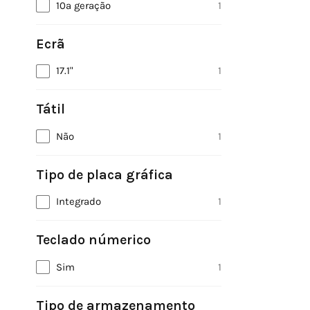
10ª geração
1
Ecrã
17.1"
1
Tátil
Não
1
Tipo de placa gráfica
Integrado
1
Teclado númerico
Sim
1
Tipo de armazenamento