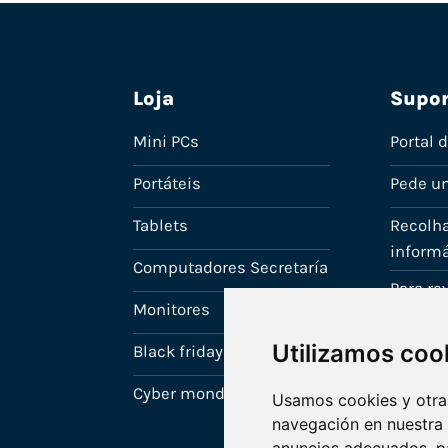
Loja
Supor
Mini PCs
Portal 
Portáteis
Pede u
Tablets
Recolha
informá
Computadores Secretaría
Para r
Monitores
A tua c
Utilizamos coo
Black friday
Cyber monday
Usamos cookies y otras
navegación en nuestra