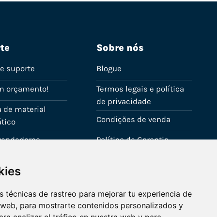
te
Sobre nós
de suporte
Blogue
m orçamento!
Termos legais e política
de privacidade
 de material
Condições de venda
tico
evendedores
Política de Garantia
onta
Política de utilização de
kies
cookies
Fale connosco
 técnicas de rastreo para mejorar tu experiencia de
 web, para mostrarte contenidos personalizados y