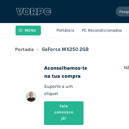
Skip
Pesqui
to
por:
content
Portáteis
PC Recondicionados
MENU
Portada
»
GeForce MX250 2GB
Nã
Aconselhamos-te
na tua compra
Suporte a um
clique!
Fala
connosco
já!