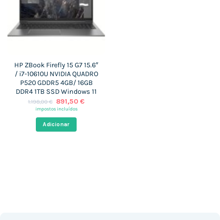
HP ZBook Firefly 15 G7 15.6″
/ i7-10610U NVIDIA QUADRO
P520 GDDR5 4GB/ 16GB
DDR4 1TB SSD Windows 11
O
O
891,50
€
1.198,00
€
preço
preço
impostos incluídos
original
atual
era:
é:
Adicionar
1.198,00 €.
891,50 €.