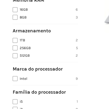
Memória RAM
16GB
6
8GB
3
Armazenamento
1TB
2
256GB
5
512GB
2
Marca do processador
Intel
9
Família do processador
i5
1