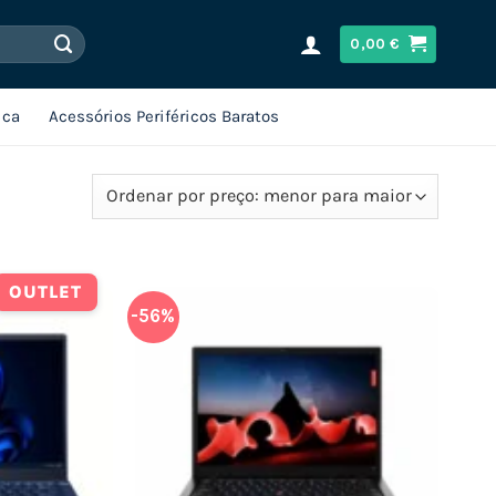
0,00
€
ica
Acessórios Periféricos Baratos
OUTLET
-56%