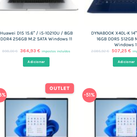
Huawei D15 15.6″ / i5-10210U / 8GB
DYNABOOK X40L-K 14″ 
DDR4 256GB M.2 SATA Windows 11
16GB DDR5 512GB 
Windows 1
O
O
O
O
364,93
€
507,25
€
898,00
€
2.085,92
€
impostos incluídos
im
preço
preço
preço
pr
original
atual
original
at
Adicionar
Adicionar
era:
é:
era:
é:
898,00 €.
364,93 €.
2.085,92 €.
50
OUTLET
3%
-51%