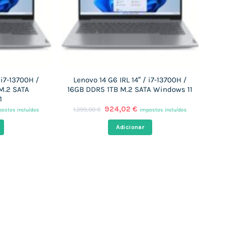
 i7-13700H /
Lenovo 14 G6 IRL 14″ / i7-13700H /
M.2 SATA
16GB DDR5 1TB M.2 SATA Windows 11
1
O
O
924,02
€
1.399,00
€
ostos incluídos
impostos incluídos
eço
preço
preço
ual
original
atual
Adicionar
era:
é:
3,36 €.
1.399,00 €.
924,02 €.