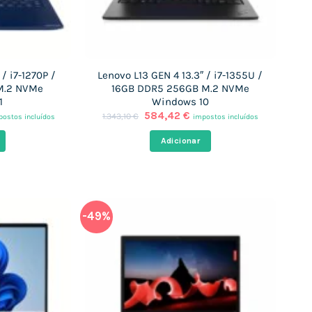
/ i7-1270P /
Lenovo L13 GEN 4 13.3″ / i7-1355U /
M.2 NVMe
16GB DDR5 256GB M.2 NVMe
1
Windows 10
O
O
584,42
€
1.343,10
€
postos incluídos
impostos incluídos
eço
preço
preço
ual
original
atual
Adicionar
era:
é:
7,25 €.
1.343,10 €.
584,42 €.
-49%