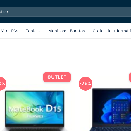
sar
Mini PCs
Tablets
Monitores Baratos
Outlet de informát
OUTLET
9%
-76%