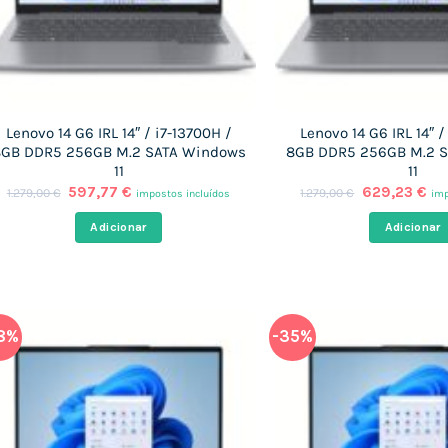
Lenovo 14 G6 IRL 14″ / i7-13700H /
Lenovo 14 G6 IRL 14″ /
GB DDR5 256GB M.2 SATA Windows
8GB DDR5 256GB M.2 
11
11
O
O
O
O
597,77
€
629,23
€
1.279,00
€
1.279,00
€
impostos incluídos
imp
preço
preço
preço
pr
original
atual
original
at
Adicionar
Adicionar
era:
é:
era:
é:
1.279,00 €.
597,77 €.
1.279,00 €.
62
8%
-35%