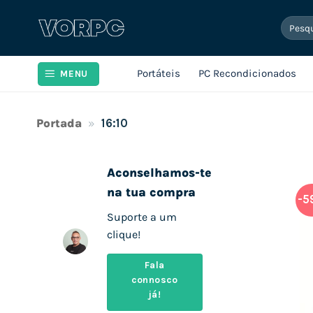
Skip
Pesqui
to
por:
content
Portáteis
PC Recondicionados
MENU
Portada
»
16:10
Aconselhamos-te
na tua compra
-5
Suporte a um
clique!
Fala
connosco
já!