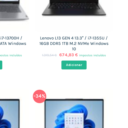
 i7-13700H /
Lenovo L13 GEN 4 13.3″ / i7-1355U /
SATA Windows
16GB DDR5 1TB M.2 NVMe Windows
10
O
O
674,83
€
1.319,54
€
ostos incluídos
impostos incluídos
eço
preço
preço
ual
original
atual
Adicionar
era:
é:
9,23 €.
1.319,54 €.
674,83 €.
-34%