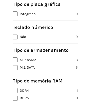
Tipo de placa gráfica
Integrado
9
Teclado númerico
Não
9
Tipo de armazenamento
M.2 NVMe
3
M.2 SATA
6
Tipo de memória RAM
DDR4
1
DDR5
8