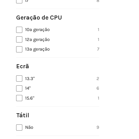
i7
8
Geração de CPU
10ª geração
1
12ª geração
1
13ª geração
7
Ecrã
13.3"
2
14"
6
15.6"
1
Tátil
Não
9