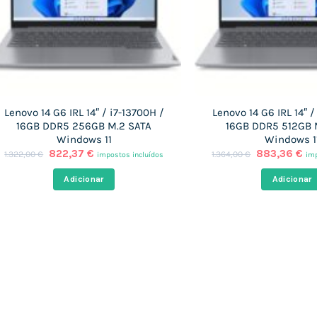
Lenovo 14 G6 IRL 14″ / i7-13700H /
Lenovo 14 G6 IRL 14″ /
16GB DDR5 256GB M.2 SATA
16GB DDR5 512GB 
Windows 11
Windows 1
O
O
O
O
822,37
€
883,36
€
1.322,00
€
1.364,00
€
impostos incluídos
imp
preço
preço
preço
pr
original
atual
original
at
Adicionar
Adicionar
era:
é:
era:
é:
1.322,00 €.
822,37 €.
1.364,00 €.
88