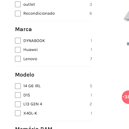
outlet
3
Recondicionado
6
Marca
DYNABOOK
1
8
Huawei
1
Lenovo
7
Modelo
14 G6 IRL
5
D15
1
-3
L13 GEN 4
2
X40L-K
1