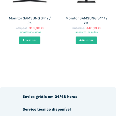
Monitor SAMSUNG 34″ / /
Monitor SAMSUNG 34″ / /
2K
2K
O
O
O
O
319,92
€
415,19
€
409,10
€
566,22
€
preço
preço
preço
preço
impostos incluídos
impostos incluídos
original
atual
original
atual
era:
é:
era:
é:
Adicionar
Adicionar
409,10 €.
319,92 €.
566,22 €.
415,19 €.
Envios grátis em 24/48 horas
Serviço técnico disponível