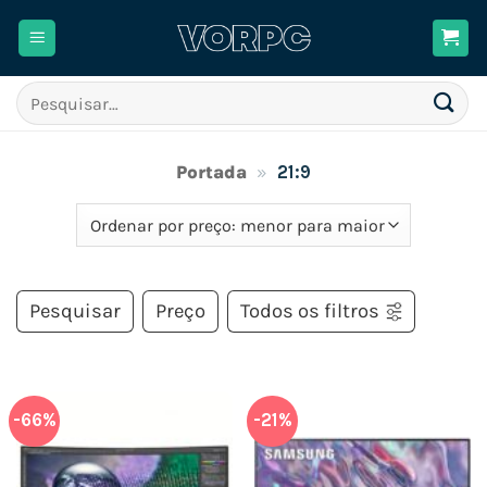
Skip
to
content
Pesquisar
por:
Portada
»
21:9
Pesquisar
Preço
Todos os filtros
-66%
-21%