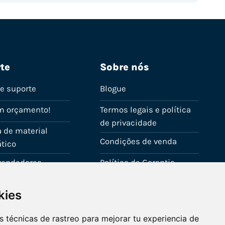
te
Sobre nós
de suporte
Blogue
m orçamento!
Termos legais e política
de privacidade
 de material
Condições de venda
tico
evendedores
Política de Garantia
onta
Política de utilização de
kies
cookies
Fale connosco
 técnicas de rastreo para mejorar tu experiencia de