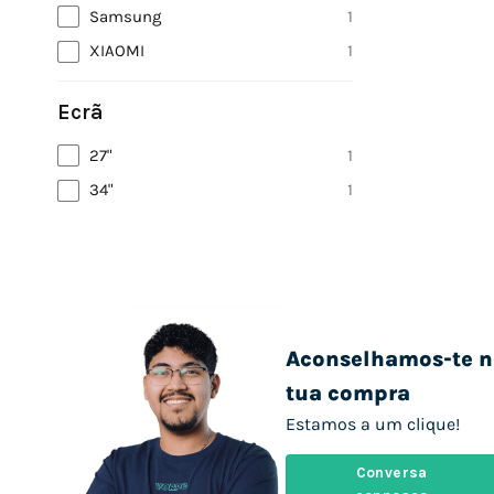
Samsung
1
XIAOMI
1
Ecrã
27"
1
34"
1
Aconselhamos-te n
tua compra
Estamos a um clique!
Conversa