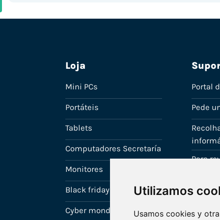
Loja
Supor
Mini PCs
Portal 
Portáteis
Pede u
Tablets
Recolha
informá
Computadores Secretaría
Para r
Monitores
A tua c
Utilizamos coo
Black friday
Cyber monday
Usamos cookies y otras