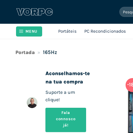
Skip
Pesqui
to
por:
content
Portáteis
PC Recondicionados
MENU
Portada
»
165Hz
Aconselhamos-te
na tua compra
-1
Suporte a um
clique!
Fala
connosco
já!