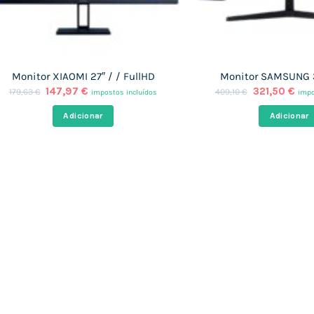
Monitor XIAOMI 27″ / / FullHD
Monitor SAMSUNG 3
O
O
O
O
147,97
€
321,50
€
179,63
€
409,10
€
impostos incluídos
impo
preço
preço
preço
pre
original
atual
original
atu
Adicionar
Adicionar
era:
é:
era:
é:
179,63 €.
147,97 €.
409,10 €.
321