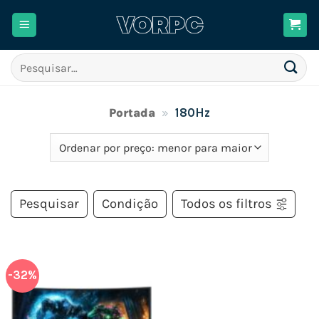
Skip
to
content
Pesquisar
por:
Portada
»
180Hz
Pesquisar
Condição
Todos os filtros
-32%