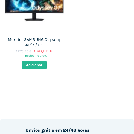
Monitor SAMSUNG Odyssey
40″ / / 5K
O
O
863,63
€
1.276,55
€
preço
preço
impostos incluídos
original
atual
era:
é:
Adicionar
1.276,55 €.
863,63 €.
Envios grátis em 24/48 horas