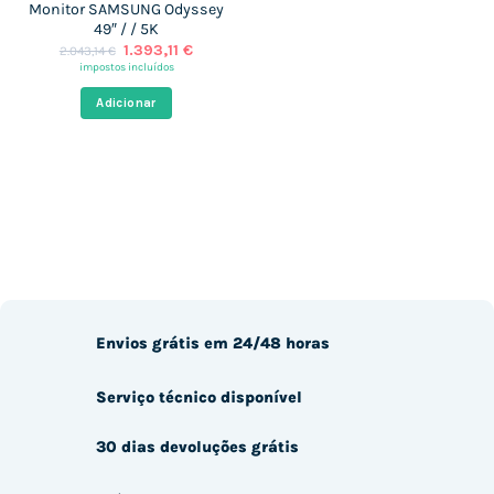
Monitor SAMSUNG Odyssey
49″ / / 5K
O
O
1.393,11
€
2.043,14
€
preço
preço
impostos incluídos
original
atual
era:
é:
Adicionar
2.043,14 €.
1.393,11 €.
Envios grátis em 24/48 horas
Serviço técnico disponível
30 dias devoluções grátis