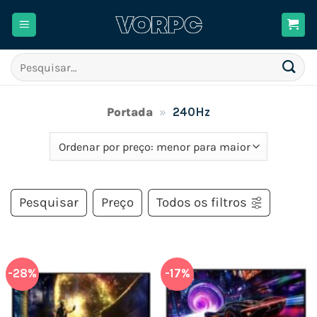
Skip
to
content
Pesquisar
por:
Portada
»
240Hz
Pesquisar
Preço
Todos os filtros
-28%
-17%