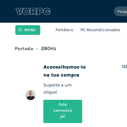
Skip
Pesqui
to
por:
content
Portáteis
PC Recondicionados
MENU
Portada
»
280Hz
Nã
Aconselhamos-te
na tua compra
Suporte a um
clique!
Fala
connosco
já!