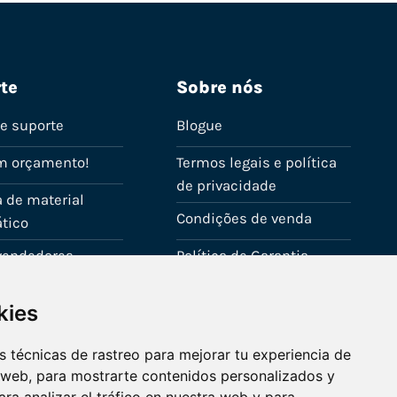
te
Sobre nós
de suporte
Blogue
m orçamento!
Termos legais e política
de privacidade
 de material
Condições de venda
tico
evendedores
Política de Garantia
onta
Política de utilização de
kies
cookies
Fale connosco
 técnicas de rastreo para mejorar tu experiencia de
 web, para mostrarte contenidos personalizados y