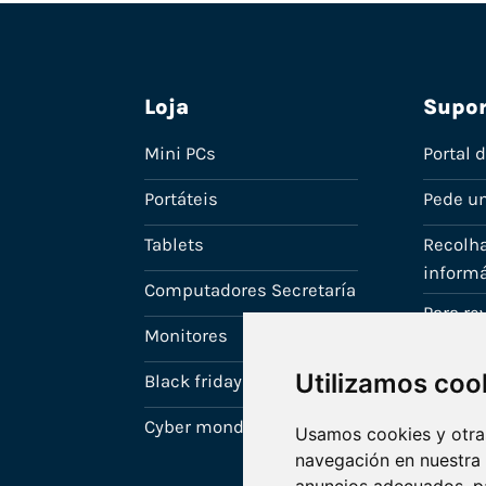
Loja
Supor
Mini PCs
Portal 
Portáteis
Pede u
Tablets
Recolha
informá
Computadores Secretaría
Para r
Monitores
A tua c
Utilizamos coo
Black friday
Cyber monday
Usamos cookies y otras
navegación en nuestra