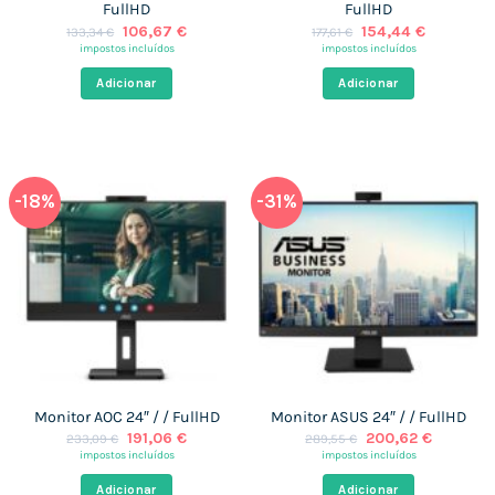
FullHD
FullHD
O
O
O
O
106,67
€
154,44
€
133,34
€
177,61
€
preço
preço
preço
preço
impostos incluídos
impostos incluídos
original
atual
original
atual
era:
é:
era:
é:
Adicionar
Adicionar
133,34 €.
106,67 €.
177,61 €.
154,44 €.
-18%
-31%
Monitor AOC 24″ / / FullHD
Monitor ASUS 24″ / / FullHD
O
O
O
O
191,06
€
200,62
€
233,09
€
289,55
€
preço
preço
preço
preço
impostos incluídos
impostos incluídos
original
atual
original
atual
era:
é:
era:
é:
Adicionar
Adicionar