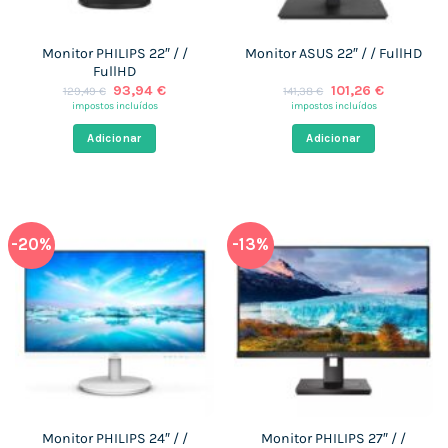
Monitor PHILIPS 22″ / /
Monitor ASUS 22″ / / FullHD
FullHD
O
O
O
O
93,94
€
101,26
€
129,49
€
141,38
€
preço
preço
preço
preço
impostos incluídos
impostos incluídos
original
atual
original
atual
era:
é:
era:
é:
Adicionar
Adicionar
129,49 €.
93,94 €.
141,38 €.
101,26 €.
-20%
-13%
Monitor PHILIPS 24″ / /
Monitor PHILIPS 27″ / /