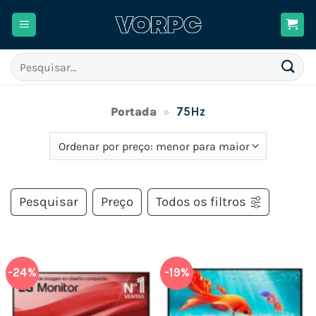
Skip
to
content
Pesquisar
por:
Portada
»
75Hz
Pesquisar
Preço
Todos os filtros
-24%
-19%