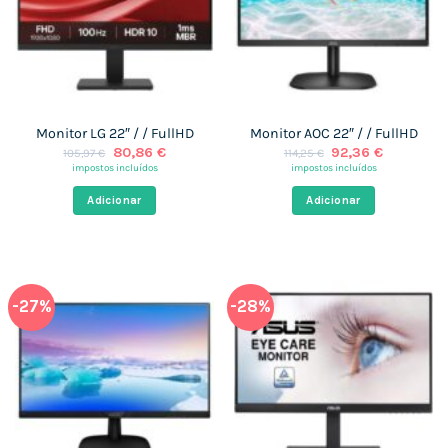
Monitor LG 22″ / / FullHD
Monitor AOC 22″ / / FullHD
O
O
O
O
80,86
€
92,36
€
105,97
€
114,25
€
preço
preço
preço
preço
impostos incluídos
impostos incluídos
original
atual
original
atual
era:
é:
era:
é:
Adicionar
Adicionar
105,97 €.
80,86 €.
114,25 €.
92,36 €.
-27%
-28%