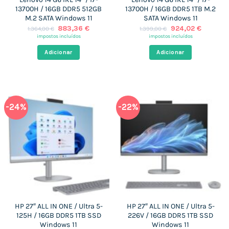
13700H / 16GB DDR5 512GB
13700H / 16GB DDR5 1TB M.2
M.2 SATA Windows 11
SATA Windows 11
O
O
O
O
883,36
€
924,02
€
1.364,00
€
1.399,00
€
preço
preço
preço
preço
impostos incluídos
impostos incluídos
original
atual
original
atual
era:
é:
era:
é:
Adicionar
Adicionar
1.364,00 €.
883,36 €.
1.399,00 €.
924,02 
-24%
-22%
HP 27″ ALL IN ONE / Ultra 5-
HP 27″ ALL IN ONE / Ultra 5-
125H / 16GB DDR5 1TB SSD
226V / 16GB DDR5 1TB SSD
Windows 11
Windows 11