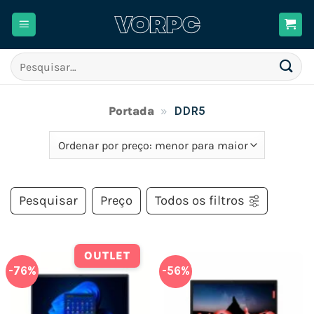
Skip
to
content
Pesquisar
por:
Portada
»
DDR5
Pesquisar
Preço
Todos os filtros
OUTLET
-76%
-56%