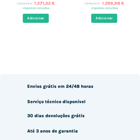
O
O
O
O
1.271,32
€
1.299,98
€
1.669,14
€
1.674,04
€
preço
preço
preço
preço
impostos incluídos
impostos incluídos
original
atual
original
atual
era:
é:
era:
é:
Adicionar
Adicionar
1.669,14 €.
1.271,32 €.
1.674,04 €.
1.299,9
Envios grátis em 24/48 horas
Serviço técnico disponível
30 dias devoluções grátis
Até 3 anos de garantia