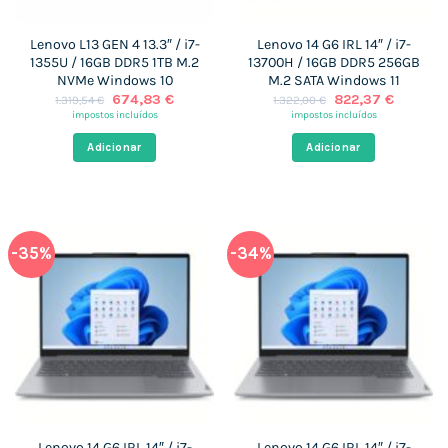
Lenovo L13 GEN 4 13.3″ / i7-
Lenovo 14 G6 IRL 14″ / i7-
1355U / 16GB DDR5 1TB M.2
13700H / 16GB DDR5 256GB
NVMe Windows 10
M.2 SATA Windows 11
O
O
O
O
674,83
€
822,37
€
1.319,54
€
1.322,00
€
preço
preço
preço
preço
impostos incluídos
impostos incluídos
original
atual
original
atual
era:
é:
era:
é:
Adicionar
Adicionar
1.319,54 €.
674,83 €.
1.322,00 €.
822,37 
-35%
-34%
Lenovo 14 G6 IRL 14″ / i7-
Lenovo 14 G6 IRL 14″ / i7-