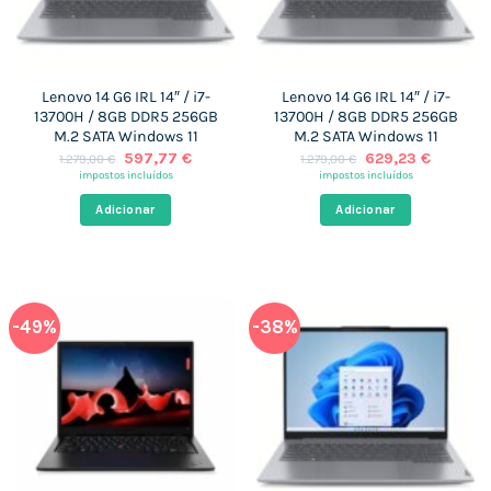
Lenovo 14 G6 IRL 14″ / i7-
Lenovo 14 G6 IRL 14″ / i7-
13700H / 8GB DDR5 256GB
13700H / 8GB DDR5 256GB
M.2 SATA Windows 11
M.2 SATA Windows 11
O
O
O
O
597,77
€
629,23
€
1.279,00
€
1.279,00
€
preço
preço
preço
preço
impostos incluídos
impostos incluídos
original
atual
original
atual
era:
é:
era:
é:
Adicionar
Adicionar
1.279,00 €.
597,77 €.
1.279,00 €.
629,23 
-49%
-38%