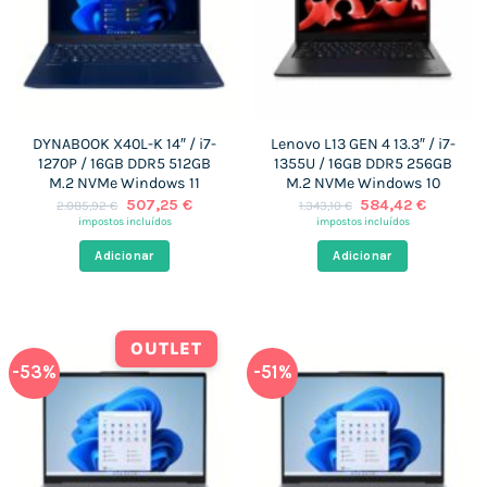
DYNABOOK X40L-K 14″ / i7-
Lenovo L13 GEN 4 13.3″ / i7-
1270P / 16GB DDR5 512GB
1355U / 16GB DDR5 256GB
M.2 NVMe Windows 11
M.2 NVMe Windows 10
O
O
O
O
507,25
€
584,42
€
2.085,92
€
1.343,10
€
preço
preço
preço
preço
impostos incluídos
impostos incluídos
original
atual
original
atual
era:
é:
era:
é:
Adicionar
Adicionar
2.085,92 €.
507,25 €.
1.343,10 €.
584,42 
OUTLET
-53%
-51%