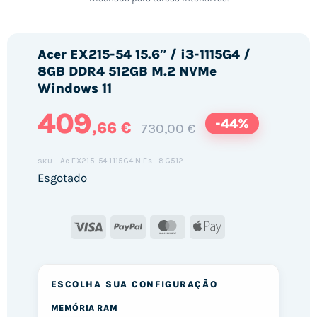
Acer EX215-54 15.6″ / i3-1115G4 /
8GB DDR4 512GB M.2 NVMe
Windows 11
409
-44%
,66 €
730,00 €
Ac.EX215-54.1115G4.N.Es_8G512
SKU:
Esgotado
Visa
PayPal
MasterCard
Apple
Pay
ESCOLHA SUA CONFIGURAÇÃO
MEMÓRIA RAM