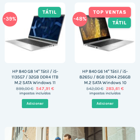
TÁTIL
TOP VENTAS
-39%
-48%
TÁTIL
HP 840 G8 14″ Tátil / i5-
HP 840 G6 14″ Tátil / i5-
1135G7 / 32GB DDR4 1TB
8265U / 8GB DDR4 256GB
M.2 SATA Windows 11
M.2 SATA Windows 10
O
O
O
O
899,00
€
547,91
€
542,00
€
283,61
€
preço
preço
preço
preço
impostos incluídos
impostos incluídos
original
atual
original
atual
era:
é:
era:
é:
Adicionar
Adicionar
899,00 €.
547,91 €.
542,00 €.
283,61 €