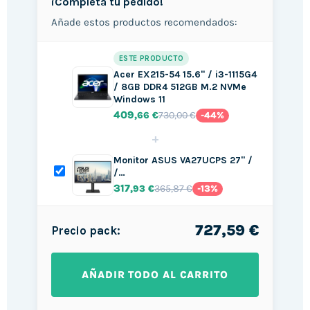
¡Completa tu pedido!
Añade estos productos recomendados:
ESTE PRODUCTO
Acer EX215-54 15.6" / i3-1115G4
/ 8GB DDR4 512GB M.2 NVMe
Windows 11
409
730,00 €
,66 €
-44%
+
Monitor ASUS VA27UCPS 27" /
/…
317
365,87 €
,93 €
-13%
727,59 €
Precio pack:
AÑADIR TODO AL CARRITO