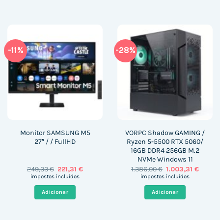
-11%
-28%
Monitor SAMSUNG M5
VORPC Shadow GAMING /
27″ / / FullHD
Ryzen 5-5500 RTX 5060/
16GB DDR4 256GB M.2
NVMe Windows 11
O
O
O
O
249,33
€
221,31
€
1.386,00
€
1.003,31
€
preço
preço
preço
preço
impostos incluídos
impostos incluídos
original
atual
original
atual
era:
é:
era:
é:
Adicionar
Adicionar
249,33 €.
221,31 €.
1.386,00 €.
1.003,3