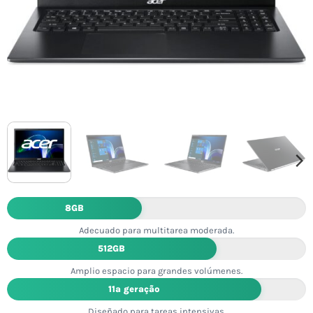
8GB
Adecuado para multitarea moderada.
512GB
Amplio espacio para grandes volúmenes.
11ª geração
Diseñado para tareas intensivas.