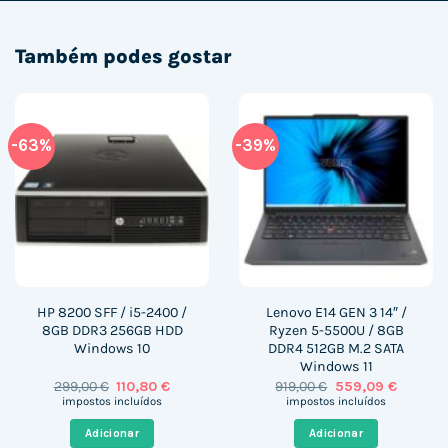
Também podes gostar
-63%
-39%
HP 8200 SFF / i5-2400 /
Lenovo E14 GEN 3 14″ /
8GB DDR3 256GB HDD
Ryzen 5-5500U / 8GB
Windows 10
DDR4 512GB M.2 SATA
Windows 11
O
O
O
O
299,00
€
110,80
€
919,00
€
559,09
€
preço
preço
preço
preço
impostos incluídos
impostos incluídos
original
atual
original
atual
era:
é:
era:
é:
Adicionar
Adicionar
299,00 €.
110,80 €.
919,00 €.
559,09 €