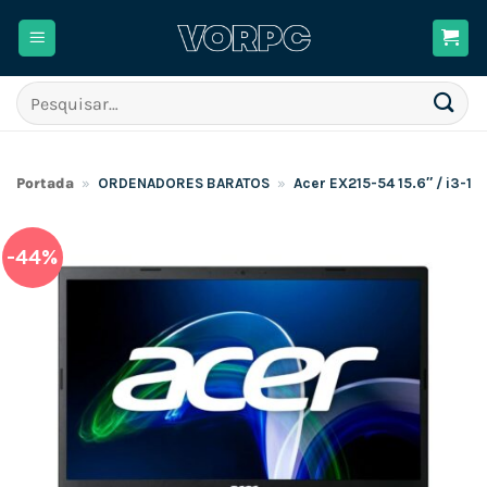
Skip
to
content
Pesquisar
por:
Portada
»
ORDENADORES BARATOS
»
Acer EX215-54 15.6″ / i3-1
-44%