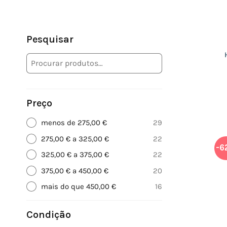
Pesquisar
Preço
menos de 275,00 €
29
275,00 € a 325,00 €
22
-6
325,00 € a 375,00 €
22
375,00 € a 450,00 €
20
mais do que 450,00 €
16
Condição