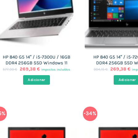
HP 840 G5 14″ / i5-7300U / 16GB
HP 840 G5 14″ / i5-7
DDR4 256GB SSD Windows 11
DDR4 256GB SSD W
O
O
O
O
269,38
€
269,38
€
577,00
€
904,15
€
impostos incluídos
imp
preço
preço
preço
pre
original
atual
original
atu
Adicionar
Adicionar
era:
é:
era:
é:
577,00 €.
269,38 €.
904,15 €.
269
5%
-34%