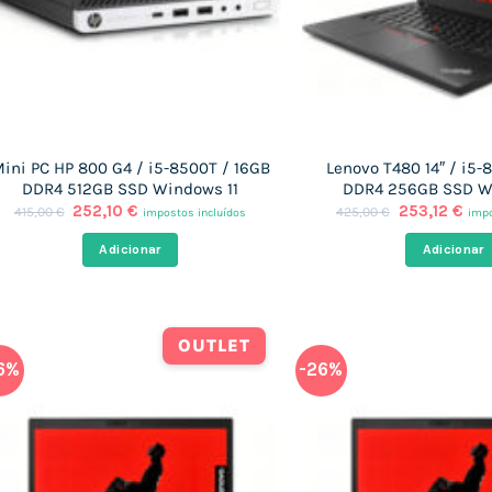
ini PC HP 800 G4 / i5-8500T / 16GB
Lenovo T480 14″ / i5
DDR4 512GB SSD Windows 11
DDR4 256GB SSD W
O
O
O
O
252,10
€
253,12
€
415,00
€
425,00
€
impostos incluídos
impo
preço
preço
preço
pre
original
atual
original
atu
Adicionar
Adicionar
era:
é:
era:
é:
415,00 €.
252,10 €.
425,00 €.
253
OUTLET
6%
-26%