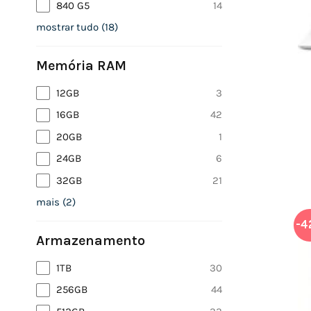
840 G5
14
mostrar tudo
(
18
)
Memória RAM
12GB
3
16GB
42
20GB
1
24GB
6
32GB
21
mais
(
2
)
-4
Armazenamento
1TB
30
256GB
44