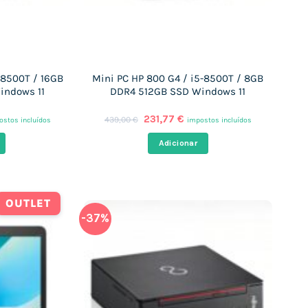
-8500T / 16GB
Mini PC HP 800 G4 / i5-8500T / 8GB
indows 11
DDR4 512GB SSD Windows 11
O
O
231,77
€
439,00
€
ostos incluídos
impostos incluídos
ço
preço
preço
al
original
atual
Adicionar
era:
é:
,72 €.
439,00 €.
231,77 €.
OUTLET
-37%