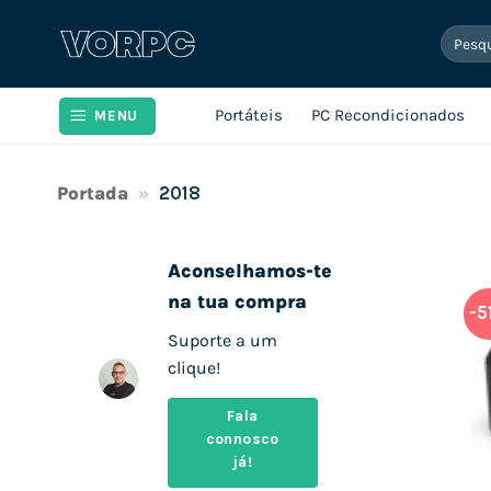
Skip
Pesqui
to
por:
content
Portáteis
PC Recondicionados
MENU
Portada
»
2018
Aconselhamos-te
na tua compra
-5
Suporte a um
clique!
Fala
connosco
já!