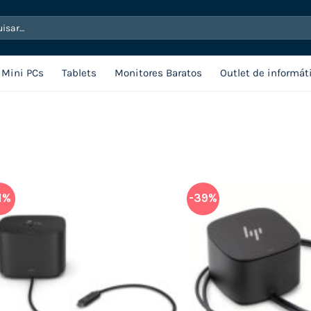
sar
Mini PCs
Tablets
Monitores Baratos
Outlet de informát
1%
-39%