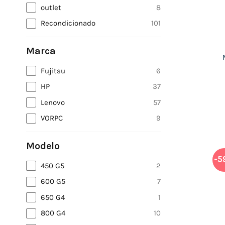
outlet
8
Recondicionado
101
Marca
Fujitsu
6
HP
37
Lenovo
57
VORPC
9
Modelo
-5
450 G5
2
600 G5
7
650 G4
1
800 G4
10