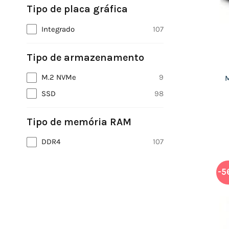
Tipo de placa gráfica
Integrado
107
Tipo de armazenamento
M.2 NVMe
9
M
SSD
98
Tipo de memória RAM
DDR4
107
-5