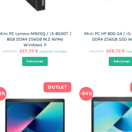
Mini PC Lenovo M920Q / i5-8500T /
Mini PC HP 800 G4 / i5
8GB DDR4 256GB M.2 NVMe
DDR4 256GB SSD W
Windows 11
O
O
O
O
227,70
€
228,72
€
599,00
€
499,00
€
impostos incluídos
imp
preço
preço
preço
pre
original
atual
original
atu
Adicionar
Adicionar
era:
é:
era:
é:
599,00 €.
227,70 €.
499,00 €.
228
OUTLET
9%
-84%