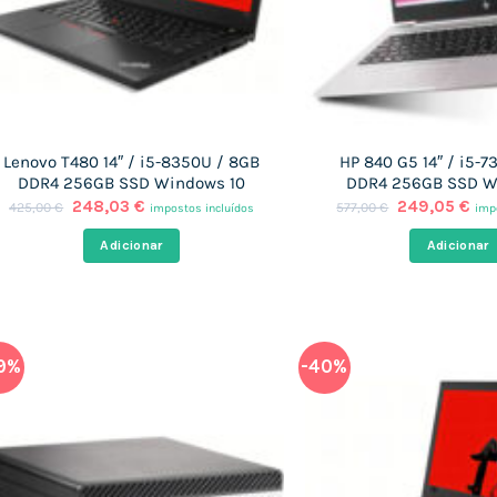
Lenovo T480 14″ / i5-8350U / 8GB
HP 840 G5 14″ / i5-
DDR4 256GB SSD Windows 10
DDR4 256GB SSD W
O
O
O
O
248,03
€
249,05
€
425,00
€
577,00
€
impostos incluídos
imp
preço
preço
preço
pre
original
atual
original
atu
Adicionar
Adicionar
era:
é:
era:
é:
425,00 €.
248,03 €.
577,00 €.
249
9%
-40%