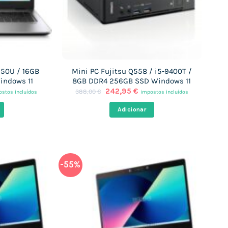
350U / 16GB
Mini PC Fujitsu Q558 / i5-9400T /
indows 11
8GB DDR4 256GB SSD Windows 11
O
O
242,95
€
388,00
€
stos incluídos
impostos incluídos
ço
preço
preço
al
original
atual
Adicionar
era:
é:
,11 €.
388,00 €.
242,95 €.
-55%