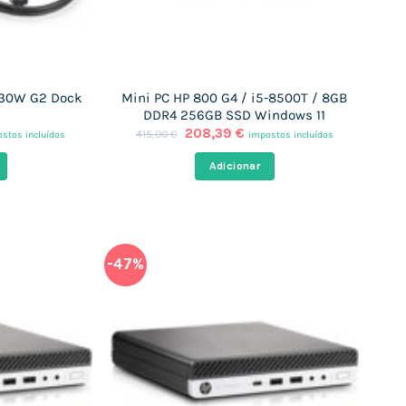
230W G2 Dock
Mini PC HP 800 G4 / i5-8500T / 8GB
DDR4 256GB SSD Windows 11
O
O
208,39
€
415,00
€
stos incluídos
impostos incluídos
ço
preço
preço
al
original
atual
Adicionar
era:
é:
,20 €.
415,00 €.
208,39 €.
-47%