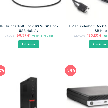
HP Thunderbolt Dock 120W G2 Dock
HP Thunderbolt Dock 
USB Hub / /
USB Hub
O
O
O
O
96,57
€
135,20
€
199,00
€
220,00
€
impostos incluídos
impo
preço
preço
preço
pre
original
atual
original
atu
Adicionar
Adicionar
era:
é:
era:
é:
199,00 €.
96,57 €.
220,00 €.
135
2%
-54%