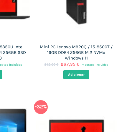
-8350U Intel
Mini PC Lenovo M920Q / i5-8500T /
R4 256GB SSD
16GB DDR4 256GB M.2 NVMe
0
Windows 11
O
O
267,35
€
342,00
€
ostos incluídos
impostos incluídos
ço
preço
preço
al
original
atual
Adicionar
era:
é:
,23 €.
342,00 €.
267,35 €.
-32%