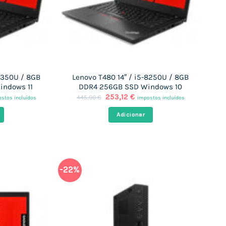
-8350U / 8GB
Lenovo T480 14″ / i5-8250U / 8GB
indows 11
DDR4 256GB SSD Windows 10
O
O
253,12
€
445,00
€
stos incluídos
impostos incluídos
ço
preço
preço
al
original
atual
Adicionar
era:
é:
,12 €.
445,00 €.
253,12 €.
-22%