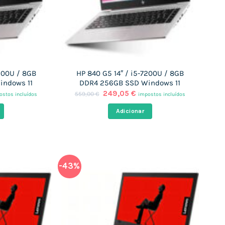
7300U / 8GB
HP 840 G5 14″ / i5-7200U / 8GB
indows 11
DDR4 256GB SSD Windows 11
O
O
249,05
€
559,00
€
ostos incluídos
impostos incluídos
ço
preço
preço
al
original
atual
Adicionar
era:
é:
,05 €.
559,00 €.
249,05 €.
-43%