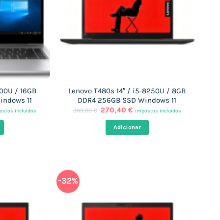
200U / 16GB
Lenovo T480s 14″ / i5-8250U / 8GB
indows 11
DDR4 256GB SSD Windows 11
O
O
270,40
€
399,00
€
ostos incluídos
impostos incluídos
ço
preço
preço
al
original
atual
Adicionar
era:
é:
,38 €.
399,00 €.
270,40 €.
-32%