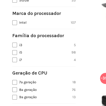
512GB
33
Marca do processador
Intel
107
Família do processador
i3
5
i5
98
i7
4
Geração de CPU
-3
7ª geração
18
8ª geração
76
9ª geração
13