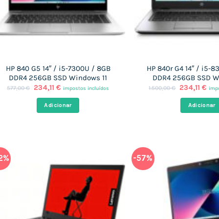
HP 840 G5 14″ / i5-7300U / 8GB
HP 840r G4 14″ / i5-8
DDR4 256GB SSD Windows 11
DDR4 256GB SSD W
O
O
O
O
234,11
€
234,11
€
577,00
€
1.500,00
€
impostos incluídos
impo
preço
preço
preço
pre
original
atual
original
atu
Adicionar
Adicionar
era:
é:
era:
é:
577,00 €.
234,11 €.
1.500,00 €.
234
2%
-57%