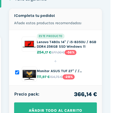
¡Completa tu pedido!
Añade estos productos recomendados:
ESTE PRODUCTO
Lenovo T480s 14" / i5-8350U / 8GB
DDR4 256GB SSD Windows 11
254
577,00 €
,17 €
-56%
+
Monitor ASUS TUF 27" / /…
111
154,75 €
,97 €
-28%
366,14 €
Precio pack:
AÑADIR TODO AL CARRITO