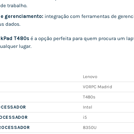
de trabalho.
e gerenciamento:
integração com ferramentas de gerenci
us dados.
nkPad T480s
é a opção perfeita para quem procura um lapto
ualquer lugar.
Lenovo
VORPC Madrid
T480s
OCESSADOR
Intel
ROCESSADOR
i5
ROCESSADOR
8350U