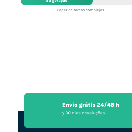
8ª geração
Capaz de tareas complejas.
Envio grátis 24/48 h
y 30 dias devoluções