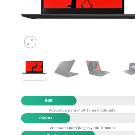
8GB
Adecuado para multitarea moderada.
256GB
Adecuado para juegos y multimedia.