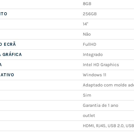
8GB
NTO
256GB
14"
Não
O ECRÃ
FullHD
A GRÁFICA
Integrado
A
Intel HD Graphics
RATIVO
Windows 11
Adaptado com molde ad
Sim
Garantia de 1 ano
outlet
HDMI, RJ45, USB 2.0, USB