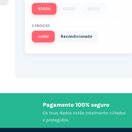
8350U
8365U
8250U
CONDIÇÃO
outlet
Recondicionado
Pagamento 100% seguro
Os teus dados estão totalmente cifrados
e protegidos.