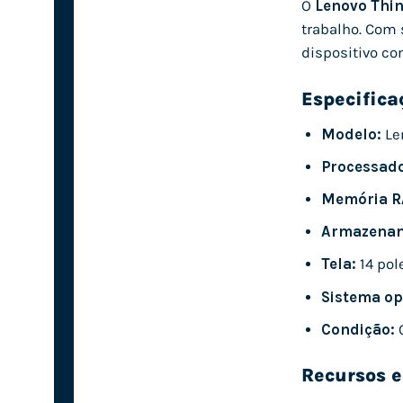
O
Lenovo Thi
trabalho. Com 
dispositivo con
Especifica
Modelo:
Le
Processado
Memória R
Armazenam
Tela:
14 pol
Sistema op
Condição:
O
Recursos 