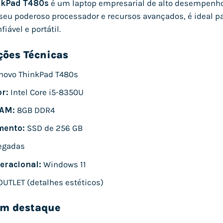
nkPad T480s
é um laptop empresarial de alto desempenho, 
seu poderoso processador e recursos avançados, é ideal p
fiável e portátil.
ções Técnicas
novo ThinkPad T480s
r:
Intel Core i5-8350U
AM:
8GB DDR4
ento:
SSD de 256 GB
egadas
eracional:
Windows 11
UTLET (detalhes estéticos)
em destaque