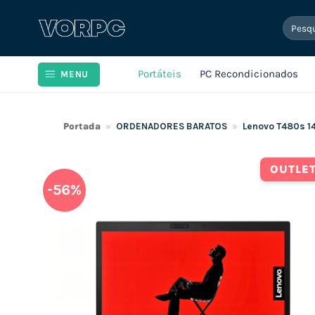
Skip
Pesqui
to
por:
content
Portáteis
PC Recondicionados
MENU
Portada
»
ORDENADORES BARATOS
»
Lenovo T480s 1
OUTLE
-56%