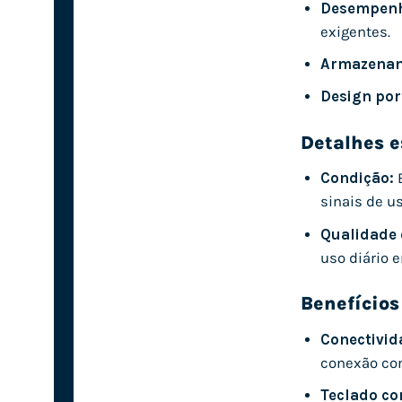
Desempenho
exigentes.
Armazenam
Design port
Detalhes e
Condição:
E
sinais de u
Qualidade 
uso diário 
Benefícios
Conectivid
conexão com
Teclado co