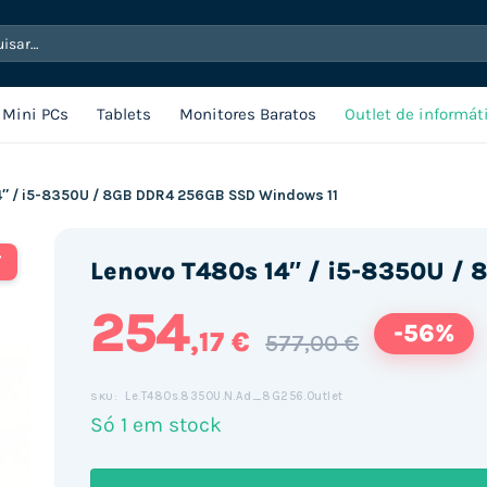
sar
Mini PCs
Tablets
Monitores Baratos
Outlet de informát
4″ / i5-8350U / 8GB DDR4 256GB SSD Windows 11
T
Lenovo T480s 14″ / i5-8350U /
254
-56%
,17 €
577,00 €
Le.T480s.8350U.N.Ad_8G256.Outlet
SKU:
Só 1 em stock