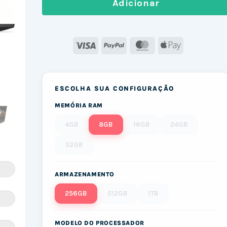
Adicionar
Visa
PayPal
MasterCard
Apple
Pay
ESCOLHA SUA CONFIGURAÇÃO
MEMÓRIA RAM
4GB
8GB
16GB
24GB
32GB
ARMAZENAMENTO
256GB
512GB
1TB
MODELO DO PROCESSADOR