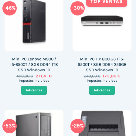
TOP VENTAS
-46%
-30%
Mini PC Lenovo M900 /
Mini PC HP 800 G3 / i5-
i5-6500T / 8GB DDR4 1TB
6500T / 8GB DDR4 256GB
SSD Windows 10
SSD Windows 10
O
O
O
O
499,00
€
271,41
€
249,00
€
173,88
€
preço
preço
preço
preço
impostos incluídos
impostos incluídos
original
atual
original
atual
era:
é:
era:
é:
Adicionar
Adicionar
499,00 €.
271,41 €.
249,00 €.
173,88 €
-53%
-29%