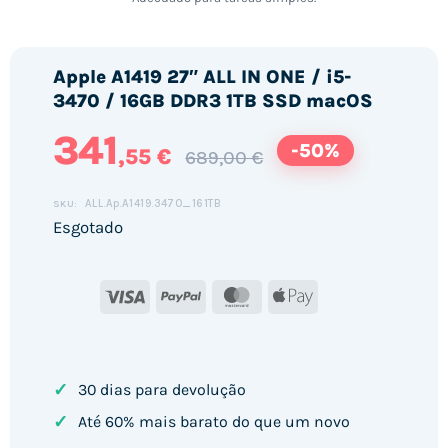
Apple A1419 27″ ALL IN ONE / i5-
3470 / 16GB DDR3 1TB SSD macOS
341
-50%
,55 €
689,00 €
ALL.Ap.A1419.3470_161TB
SKU:
Esgotado
Visa
PayPal
MasterCard
Apple
Pay
✓
30 dias para devolução
✓
Até 60% mais barato do que um novo