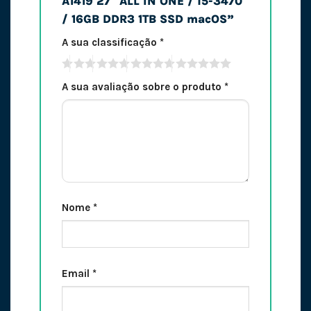
A1419 27″ ALL IN ONE / i5-3470
/ 16GB DDR3 1TB SSD macOS”
A sua classificação
*
A sua avaliação sobre o produto
*
Nome
*
Email
*