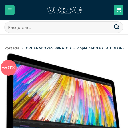
Skip
to
content
Pesquisar
por:
Portada
»
ORDENADORES BARATOS
»
Apple A1419 27″ ALL IN ONE
-50%