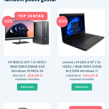
TOP VENTAS
-35%
-53%
HP 800 G1 SFF / i5-4570 /
Lenovo L14 GEN 3 14″ / i5-
16GB DDR3 256GB SSD
1235U / 16GB DDR4 512GB
Windows 10 PACK 24
M.2 SATA Windows 11
O
O
O
O
365,00
€
238,88
€
1.069,06
€
500,29
€
preço
preço
preço
preço
impostos incluídos
impostos incluídos
original
atual
original
atual
era:
é:
era:
é:
Adicionar
Adicionar
365,00 €.
238,88 €.
1.069,06 €.
500,29 