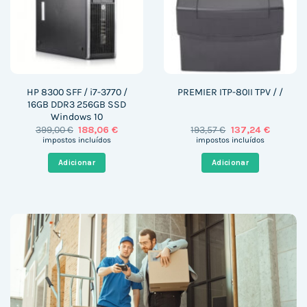
HP 8300 SFF / i7-3770 /
PREMIER ITP-80II TPV / /
16GB DDR3 256GB SSD
Windows 10
O
O
O
O
399,00
€
188,06
€
193,57
€
137,24
€
preço
preço
preço
preço
impostos incluídos
impostos incluídos
original
atual
original
atual
era:
é:
era:
é:
Adicionar
Adicionar
399,00 €.
188,06 €.
193,57 €.
137,24 €.