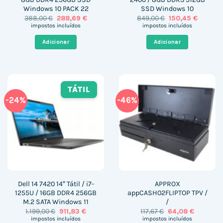
Windows 10 PACK 22
SSD Windows 10
O
O
O
O
388,00
€
288,69
€
849,00
€
150,45
€
preço
preço
preço
preço
impostos incluídos
impostos incluídos
original
atual
original
atual
era:
é:
era:
é:
Adicionar
Adicionar
388,00 €.
288,69 €.
849,00 €.
150,45 €
TÁTIL
-24%
-46%
Dell 14 7420 14″ Tátil / i7-
APPROX
1255U / 16GB DDR4 256GB
appCASH02FLIPTOP TPV /
M.2 SATA Windows 11
/
O
O
O
O
1.199,00
€
911,83
€
117,67
€
64,08
€
preço
preço
preço
preço
impostos incluídos
impostos incluídos