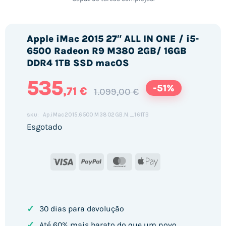
Apple iMac 2015 27″ ALL IN ONE / i5-
6500 Radeon R9 M380 2GB/ 16GB
DDR4 1TB SSD macOS
535
-51%
,71 €
1.099,00 €
Ap.iMac2015.6500.M3802GB.N._161TB
SKU:
Esgotado
Visa
PayPal
MasterCard
Apple
Pay
✓
30 dias para devolução
✓
Até 60% mais barato do que um novo