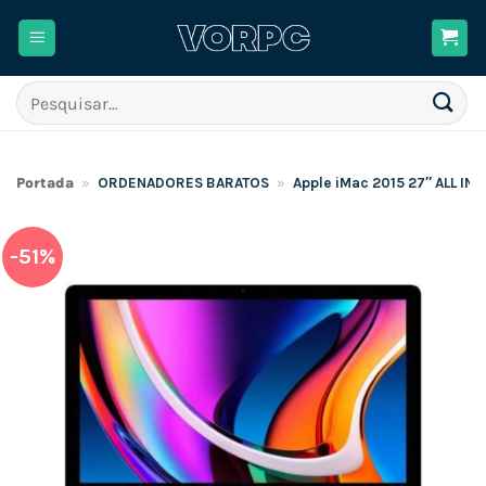
Skip
to
content
Pesquisar
por:
Portada
»
ORDENADORES BARATOS
»
Apple iMac 2015 27″ ALL I
-51%