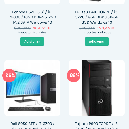
Lenovo E570 15.6″ / i5-
Fujitsu P410 TORRE / i3-
7200U / 16GB DDR4 512GB
3220 / 8GB DDR3 512GB
M.2 SATA Windows 10
SSD Windows 10
O
O
O
O
688,00
€
464,55
€
599,00
€
150,45
€
preço
preço
preço
preço
impostos incluídos
impostos incluídos
original
atual
original
atual
era:
é:
era:
é:
Adicionar
Adicionar
688,00 €.
464,55 €.
599,00 €.
150,45 €
-26%
-82%
Dell 5050 SFF / i7-6700 /
Fujitsu P900 TORRE / i5-
8GB DDR4 256GB SSD
2400 / 8GB DDR3 512GB