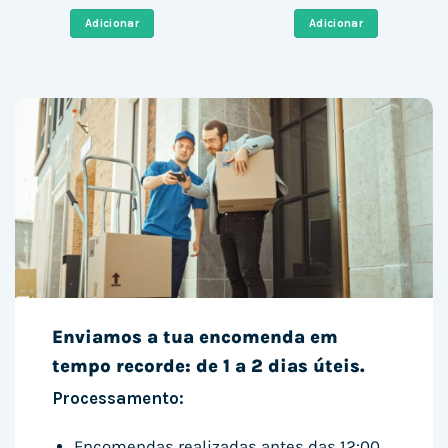
original
atual
original
atual
era:
é:
era:
é:
Adicionar
Adicionar
1.199,00 €.
911,83 €.
117,67 €.
64,08 €.
Enviamos a tua encomenda em
tempo recorde: de 1 a 2 dias úteis.
Processamento:
Encomendas realizadas antes das 12:00