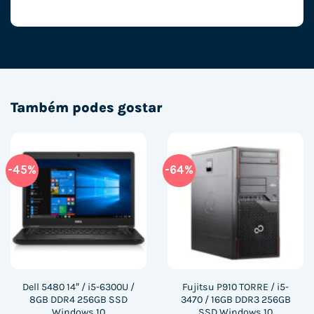
Também podes gostar
-45%
-64%
Dell 5480 14″ / i5-6300U /
Fujitsu P910 TORRE / i5-
8GB DDR4 256GB SSD
3470 / 16GB DDR3 256GB
Windows 10
SSD Windows 10