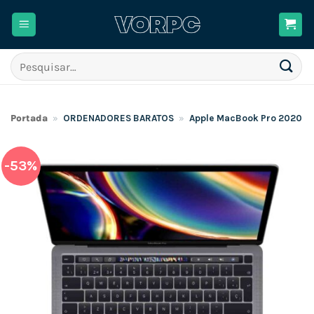
Skip
to
content
Pesquisar
por:
Portada
»
ORDENADORES BARATOS
»
Apple MacBook Pro 2020 1
-53%