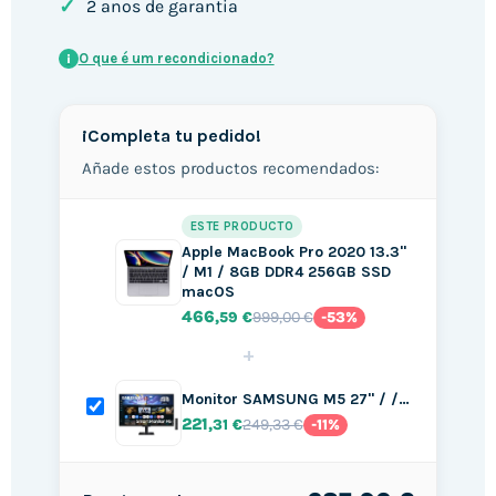
✓
2 anos de garantia
O que é um recondicionado?
i
¡Completa tu pedido!
Añade estos productos recomendados:
ESTE PRODUCTO
Apple MacBook Pro 2020 13.3"
/ M1 / 8GB DDR4 256GB SSD
macOS
466
999,00 €
,59 €
-53%
+
Monitor SAMSUNG M5 27" / /…
221
249,33 €
,31 €
-11%