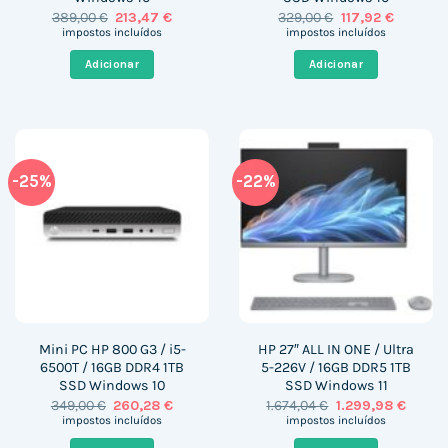
O
O
O
O
389,00
€
213,47
€
329,00
€
117,92
€
preço
preço
preço
preço
impostos incluídos
impostos incluídos
original
atual
original
atual
era:
é:
era:
é:
Adicionar
Adicionar
389,00 €.
213,47 €.
329,00 €.
117,92 €.
-25%
-22%
Mini PC HP 800 G3 / i5-
HP 27″ ALL IN ONE / Ultra
6500T / 16GB DDR4 1TB
5-226V / 16GB DDR5 1TB
SSD Windows 10
SSD Windows 11
O
O
O
O
349,00
€
260,28
€
1.674,04
€
1.299,98
€
preço
preço
preço
preço
impostos incluídos
impostos incluídos
original
atual
original
atual
era:
é:
era:
é: