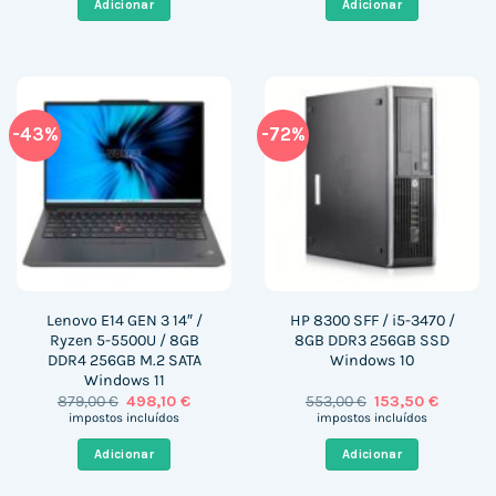
Adicionar
Adicionar
349,00 €.
260,28 €.
1.674,04 €.
1.299,9
-43%
-72%
Lenovo E14 GEN 3 14″ /
HP 8300 SFF / i5-3470 /
Ryzen 5-5500U / 8GB
8GB DDR3 256GB SSD
DDR4 256GB M.2 SATA
Windows 10
Windows 11
O
O
O
O
879,00
€
498,10
€
553,00
€
153,50
€
preço
preço
preço
preço
impostos incluídos
impostos incluídos
original
atual
original
atual
era:
é:
era:
é:
Adicionar
Adicionar
879,00 €.
498,10 €.
553,00 €.
153,50 €