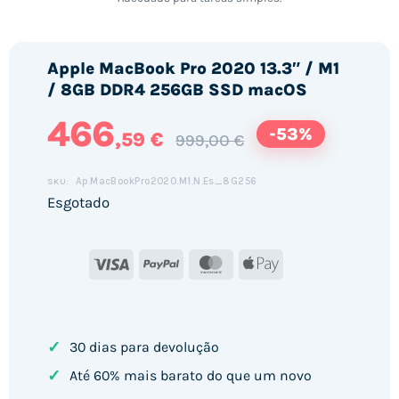
Apple MacBook Pro 2020 13.3″ / M1
/ 8GB DDR4 256GB SSD macOS
466
-53%
,59 €
999,00 €
Ap.MacBookPro2020.M1.N.Es_8G256
SKU:
Esgotado
Visa
PayPal
MasterCard
Apple
Pay
✓
30 dias para devolução
✓
Até 60% mais barato do que um novo